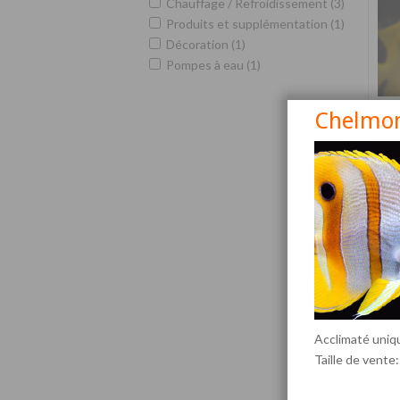
Chauffage / Refroidissement (3)
Produits et supplémentation (1)
Décoration (1)
Pompes à eau (1)
Chelmon
Siga
Acclimaté uni
Taille de vente