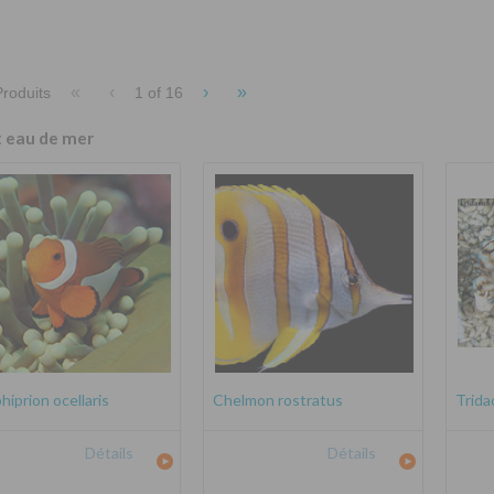
«
‹
›
»
roduits
1 of
16
t eau de mer
iprion ocellaris
Chelmon rostratus
Trida
Détails
Détails