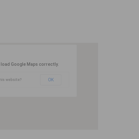
t load Google Maps correctly.
OK
his website?