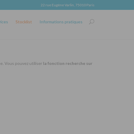
22 rue Eugène Varlin, 75010 Paris
vices
Stocklist
Informations pratiques
se. Vous pouvez utiliser
la fonction recherche sur