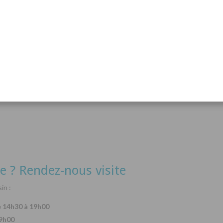
acanthurus hepatus
Arothron nigropunctatus
Lysma
Détails
Détails
e ? Rendez-nous visite
in :
e 14h30 à 19h00
19h00