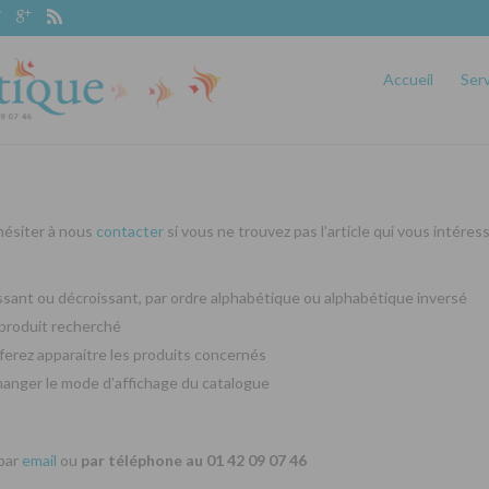
Accueil
Ser
 hésiter à nous
contacter
si vous ne trouvez pas l’article qui vous intéres
oissant ou décroissant, par ordre alphabétique ou alphabétique inversé
produit recherché
ferez apparaitre les produits concernés
changer le mode d’affichage du catalogue
 par
email
ou
par téléphone au 01 42 09 07 46