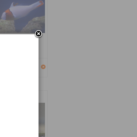
carus bicolor
Détails