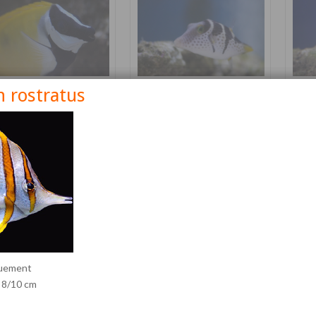
 rostratus
nus vulpinus
Canthigaster valentini
Cetos
Détails
Détails
quement
: 8/10 cm