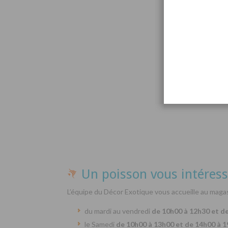
Par
Un poisson vous intéress
L’équipe du Décor Exotique vous accueille au magas
du mardi au vendredi
de 10h00 à 12h30 et d
le Samedi
de 10h00 à 13h00 et de 14h00 à 