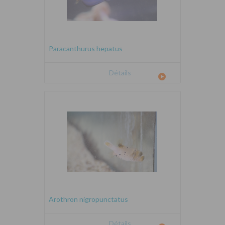
Paracanthurus hepatus
Détails
Arothron nigropunctatus
Détails