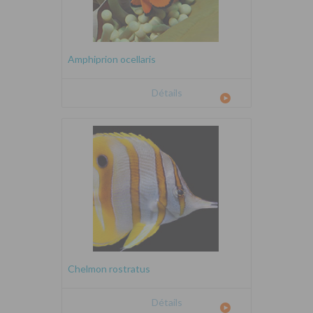
Amphiprion ocellaris
Détails
Chelmon rostratus
Détails