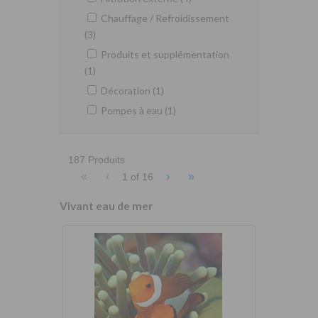
Chauffage / Refroidissement
(3)
Produits et supplémentation
(1)
Décoration (1)
Pompes à eau (1)
187 Produits
«
‹
›
»
1 of
16
Vivant eau de mer