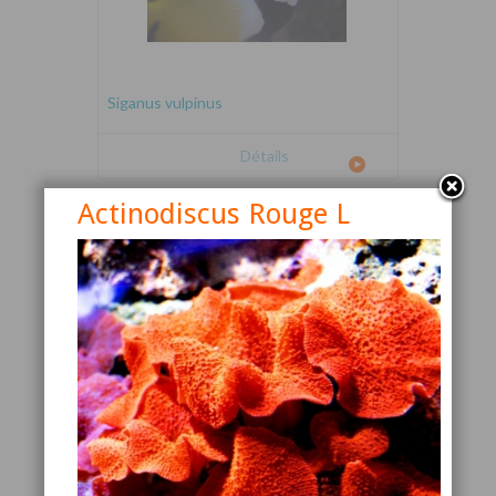
Siganus vulpinus
Détails
Actinodiscus Rouge L
Canthigaster valentini
Détails