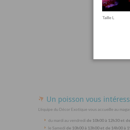
Taille L
Par
Un poisson vous intéress
L’équipe du Décor Exotique vous accueille au magas
du mardi au vendredi
de 10h00 à 12h30 et d
le Samedi
de 10h00 à 13h00 et de 14h00 à 