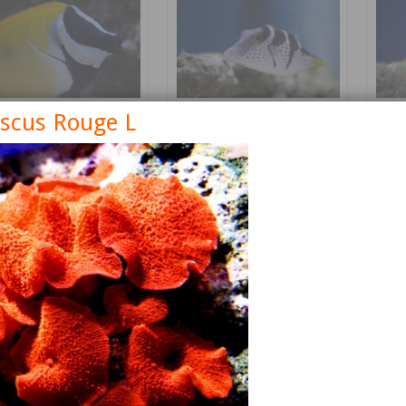
iscus Rouge L
nus vulpinus
Canthigaster valentini
Cetos
Détails
Détails