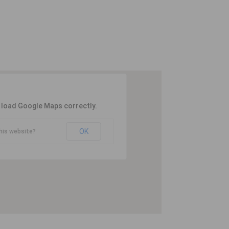
t load Google Maps correctly.
OK
his website?