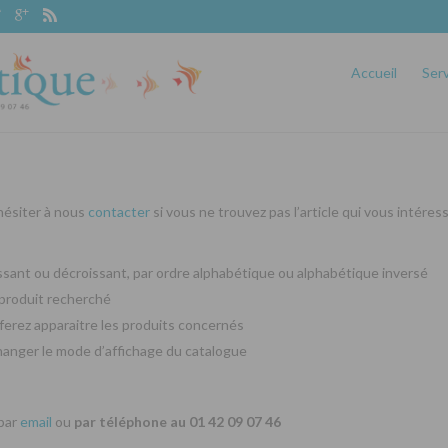
Accueil
Ser
 hésiter à nous
contacter
si vous ne trouvez pas l’article qui vous intéres
oissant ou décroissant, par ordre alphabétique ou alphabétique inversé
produit recherché
ferez apparaitre les produits concernés
changer le mode d’affichage du catalogue
 par
email
ou
par téléphone au 01 42 09 07 46