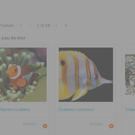
«
‹
›
»
roduits
1 of
16
t eau de mer
iprion ocellaris
Chelmon rostratus
Trida
Détails
Détails