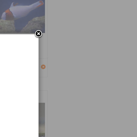
carus bicolor
Détails