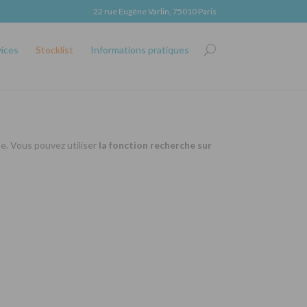
22 rue Eugène Varlin, 75010 Paris
vices
Stocklist
Informations pratiques
se. Vous pouvez utiliser
la fonction recherche sur