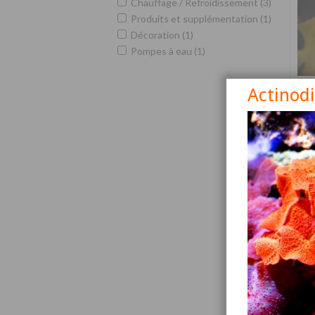
Chauffage / Refroidissement (3)
Produits et supplémentation (1)
Décoration (1)
Pompes à eau (1)
Actinod
Siga