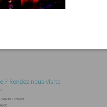
acanthurus hepatus
Arothron nigropunctatus
Lysma
Détails
Détails
e ? Rendez-nous visite
in :
e 14h30 à 19h00
19h00