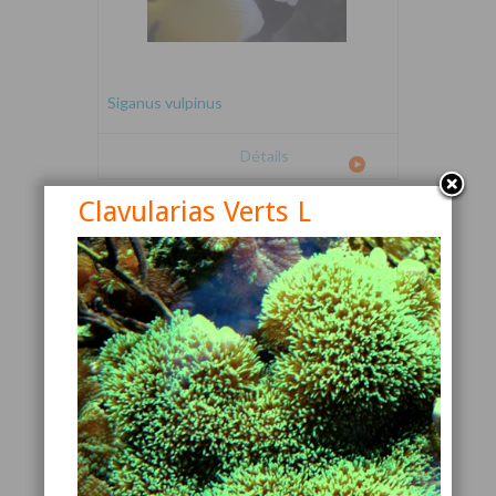
Siganus vulpinus
Détails
Clavularias Verts L
Canthigaster valentini
Détails