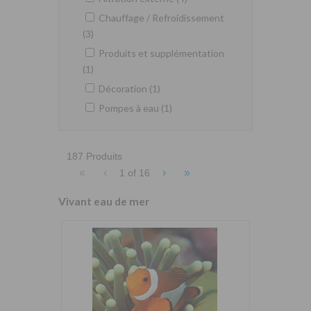
Chauffage / Refroidissement
(3)
Produits et supplémentation
(1)
Décoration (1)
Pompes à eau (1)
187 Produits
«
‹
›
»
1 of
16
Vivant eau de mer