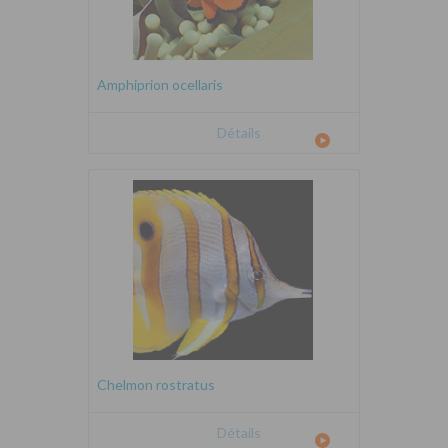
Amphiprion ocellaris
Détails
Chelmon rostratus
Détails