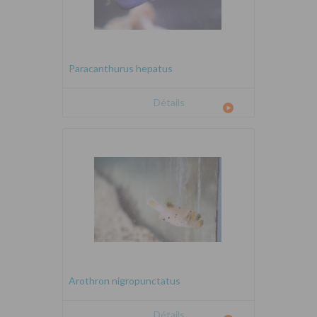
Paracanthurus hepatus
Détails
Arothron nigropunctatus
Détails