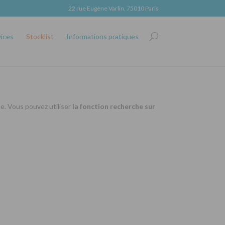
22 rue Eugène Varlin, 75010 Paris
vices
Stocklist
Informations pratiques
se. Vous pouvez utiliser
la fonction recherche sur