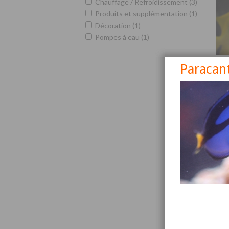
Chauffage / Refroidissement (3)
Produits et supplémentation (1)
Décoration (1)
Pompes à eau (1)
Paracan
Siga