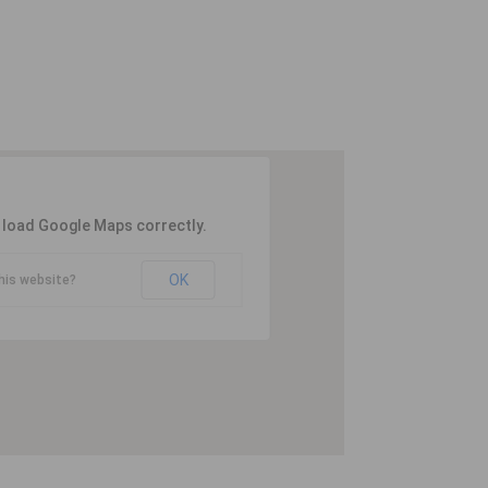
t load Google Maps correctly.
OK
his website?