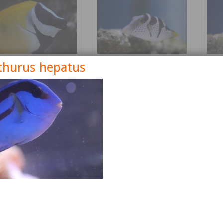
thurus hepatus
nus vulpinus
Canthigaster valentini
Cetos
Détails
Détails