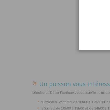
Par
Un poisson vous intéress
L’équipe du Décor Exotique vous accueille au magas
du mardi au vendredi
de 10h00 à 12h30 et d
le Samedi
de 10h00 à 13h00 et de 14h00 à 