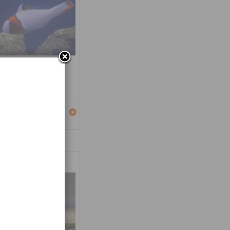
carus bicolor
Détails