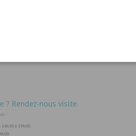
acanthurus hepatus
Arothron nigropunctatus
Lysma
Détails
Détails
e ? Rendez-nous visite
in :
e 14h30 à 19h00
19h00