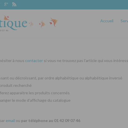
Accueil
Ser
 hésiter à nous
contacter
si vous ne trouvez pas l’article qui vous intéres
oissant ou décroissant, par ordre alphabétique ou alphabétique inversé
produit recherché
ferez apparaitre les produits concernés
changer le mode d’affichage du catalogue
 par
email
ou
par téléphone au 01 42 09 07 46