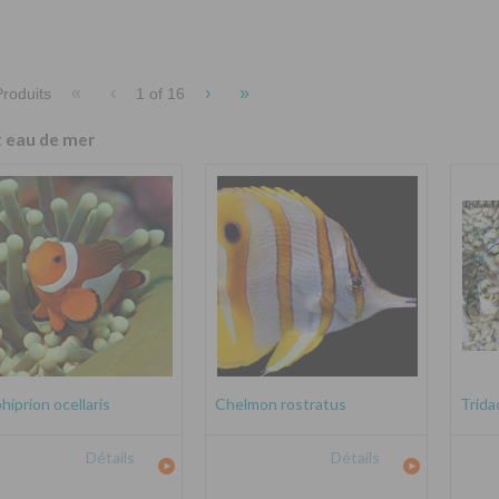
«
‹
›
»
roduits
1 of
16
t eau de mer
iprion ocellaris
Chelmon rostratus
Trida
Détails
Détails