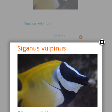
Siganus vulpinus
Détails
Siganus vulpinus
Canthigaster valentini
Détails