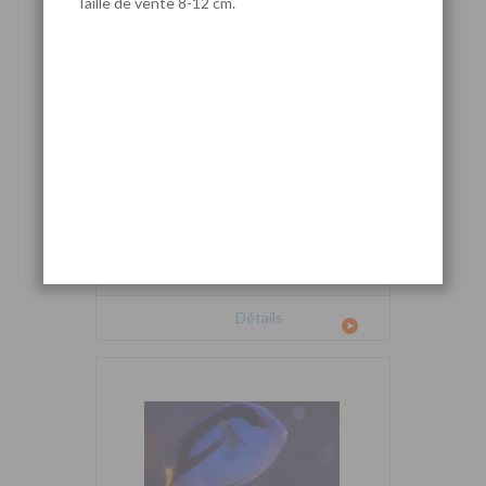
Taille de vente 8-12 cm.
Cetoscarus bicolor
Détails