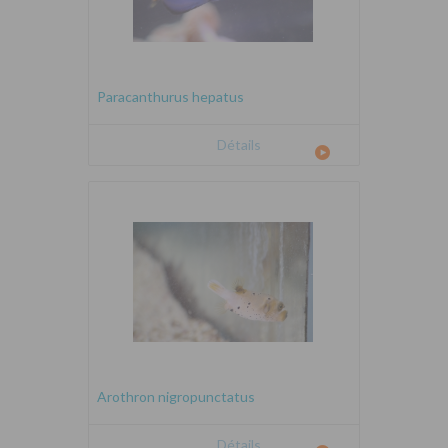
Paracanthurus hepatus
Détails
Arothron nigropunctatus
Détails