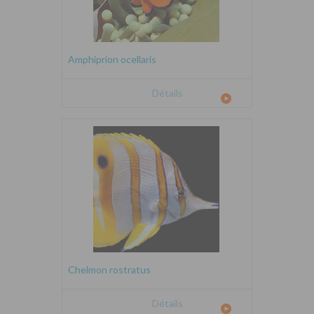
Amphiprion ocellaris
Détails
Chelmon rostratus
Détails