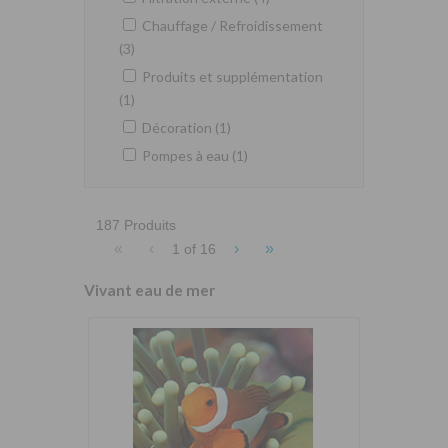
Chauffage / Refroidissement
(3)
Produits et supplémentation
(1)
Décoration (1)
Pompes à eau (1)
187 Produits
«
‹
›
»
1 of
16
Vivant eau de mer