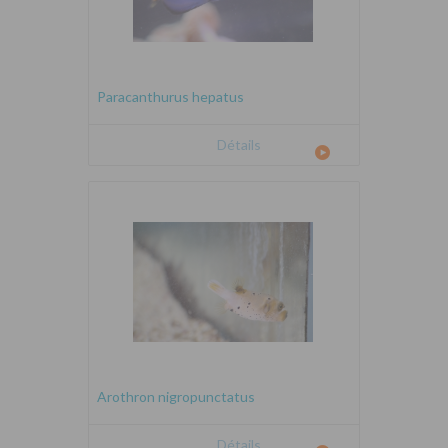
Paracanthurus hepatus
Détails
Arothron nigropunctatus
Détails