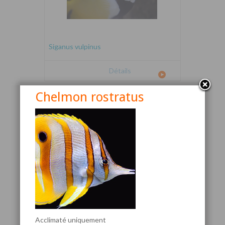
Siganus vulpinus
Détails
Chelmon rostratus
Canthigaster valentini
Acclimaté uniquement
Détails