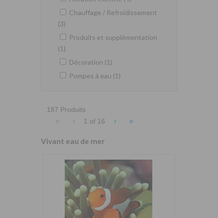
Chauffage / Refroidissement
(3)
Produits et supplémentation
(1)
Décoration (1)
Pompes à eau (1)
187 Produits
«
‹
›
»
1 of
16
Vivant eau de mer