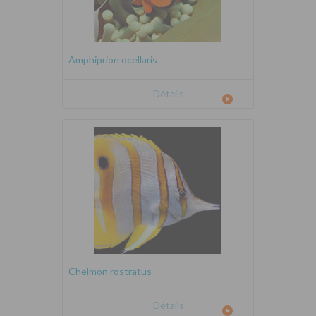
Amphiprion ocellaris
Détails
Chelmon rostratus
Détails