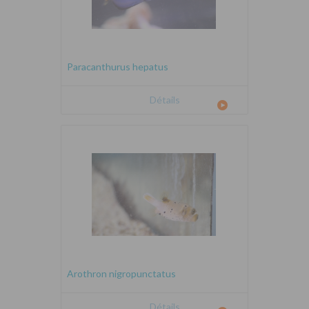
Paracanthurus hepatus
Détails
Arothron nigropunctatus
Détails