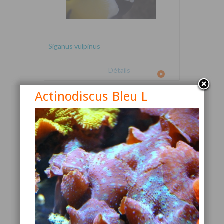
Siganus vulpinus
Détails
Actinodiscus Bleu L
Canthigaster valentini
Détails