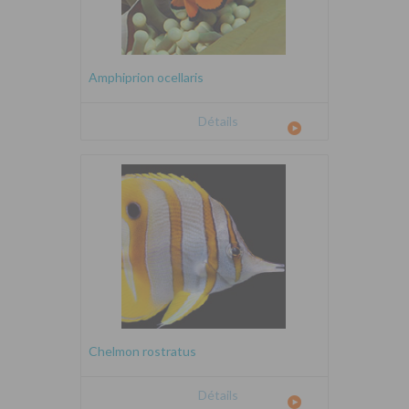
Amphiprion ocellaris
Détails
Chelmon rostratus
Détails