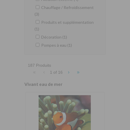
Chauffage / Refroidissement
(3)
Produits et supplémentation
(1)
Décoration (1)
Pompes à eau (1)
187 Produits
«
‹
›
»
1 of
16
Vivant eau de mer