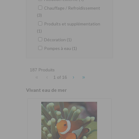
Chauffage / Refroidissement
(3)
Produits et supplémentation
(1)
Décoration (1)
Pompes à eau (1)
187 Produits
«
‹
›
»
1 of
16
Vivant eau de mer