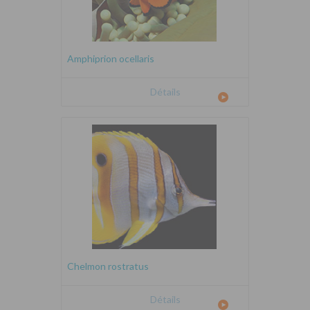
Amphiprion ocellaris
Détails
Chelmon rostratus
Détails