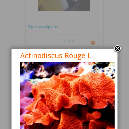
Siganus vulpinus
Détails
Actinodiscus Rouge L
Canthigaster valentini
Détails