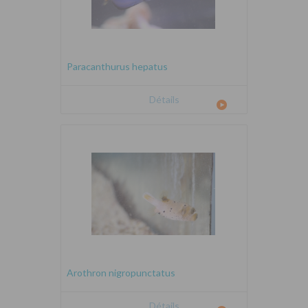
Paracanthurus hepatus
Détails
Arothron nigropunctatus
Détails