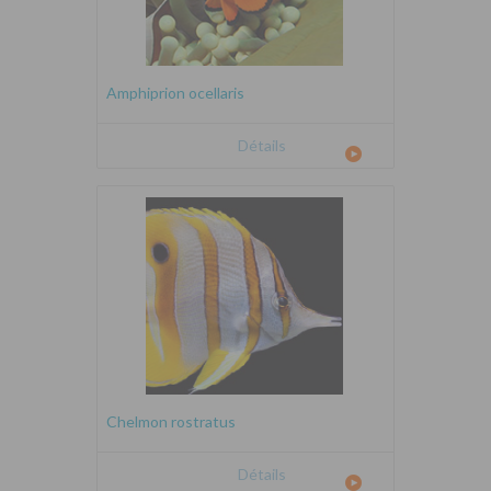
Amphiprion ocellaris
Détails
Chelmon rostratus
Détails