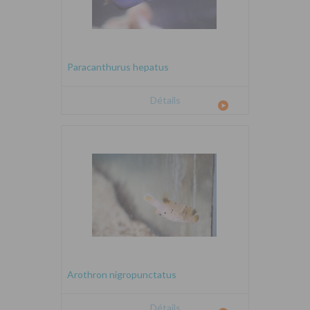
Paracanthurus hepatus
Détails
Arothron nigropunctatus
Détails