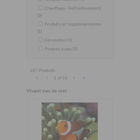
Chauffage / Refroidissement
(3)
Produits et supplémentation
(1)
Décoration (1)
Pompes à eau (1)
187 Produits
«
‹
›
»
1 of
16
Vivant eau de mer