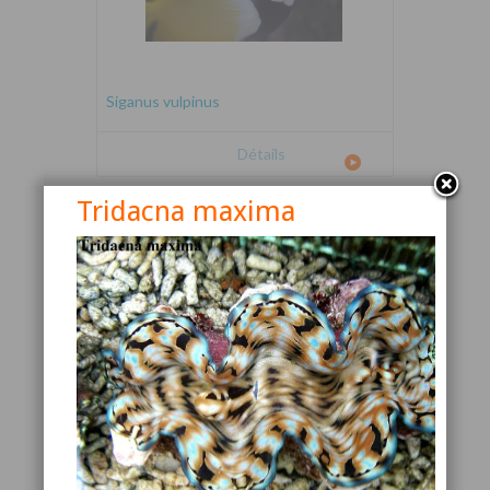
Siganus vulpinus
Détails
Tridacna maxima
Canthigaster valentini
Détails