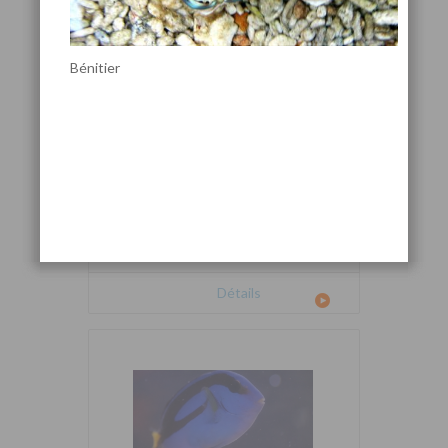
Bénitier
Cetoscarus bicolor
Détails