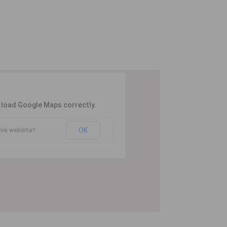
t load Google Maps correctly.
OK
his website?