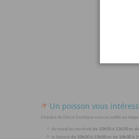
Par
Un poisson vous intéress
L’équipe du Décor Exotique vous accueille au magas
du mardi au vendredi
de 10h00 à 12h30 et d
le Samedi
de 10h00 à 13h00 et de 14h00 à 