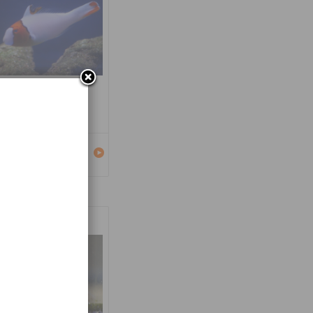
carus bicolor
Détails