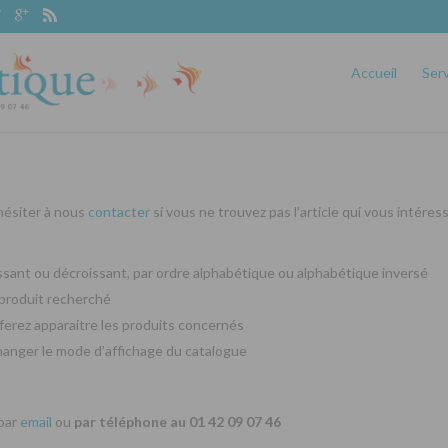
Accueil
Ser
 hésiter à nous
contacter
si vous ne trouvez pas l’article qui vous intéres
oissant ou décroissant, par ordre alphabétique ou alphabétique inversé
produit recherché
ferez apparaitre les produits concernés
changer le mode d’affichage du catalogue
 par
email
ou
par téléphone au 01 42 09 07 46