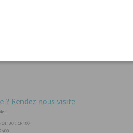
acanthurus hepatus
Arothron nigropunctatus
Lysma
Détails
Détails
e ? Rendez-nous visite
in :
e 14h30 à 19h00
19h00