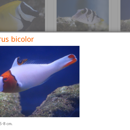
us bicolor
nus vulpinus
Canthigaster valentini
Cetos
Détails
Détails
 5-8 cm.