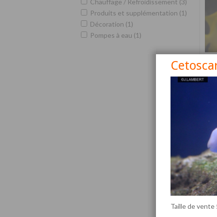
Chauffage / Refroidissement (3)
Produits et supplémentation (1)
Décoration (1)
Pompes à eau (1)
Cetoscar
Siga
Taille de vente