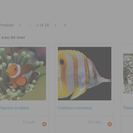
«
‹
›
»
roduits
1 of
16
t eau de mer
iprion ocellaris
Chelmon rostratus
Trida
Détails
Détails