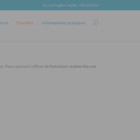
22 rue Eugène Varlin, 75010 Paris
vices
Stocklist
Informations pratiques
se. Vous pouvez utiliser
la fonction recherche sur