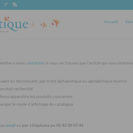
Accueil
Ser
 hésiter à nous
contacter
si vous ne trouvez pas l’article qui vous intéres
oissant ou décroissant, par ordre alphabétique ou alphabétique inversé
produit recherché
ferez apparaitre les produits concernés
changer le mode d’affichage du catalogue
 par
email
ou
par téléphone au 01 42 09 07 46