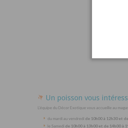
Par
Un poisson vous intéress
L’équipe du Décor Exotique vous accueille au magas
du mardi au vendredi
de 10h00 à 12h30 et d
le Samedi
de 10h00 à 13h00 et de 14h00 à 