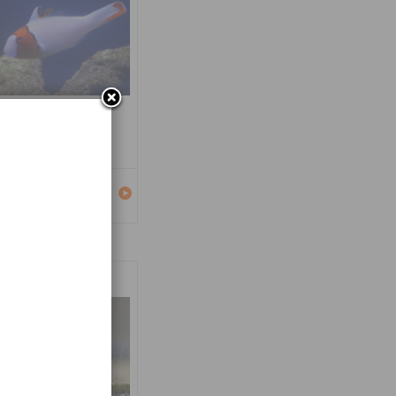
carus bicolor
Détails