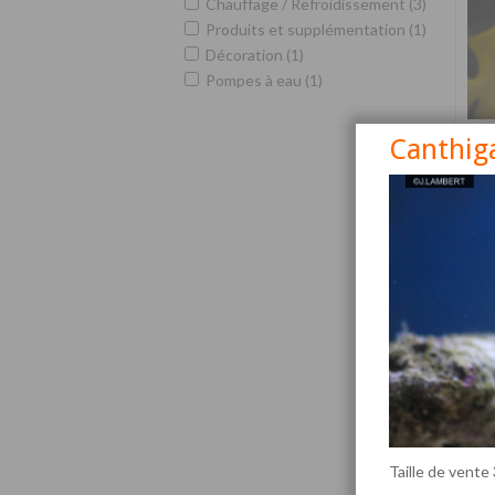
Chauffage / Refroidissement (3)
Produits et supplémentation (1)
Décoration (1)
Pompes à eau (1)
Canthiga
Siga
Taille de vente