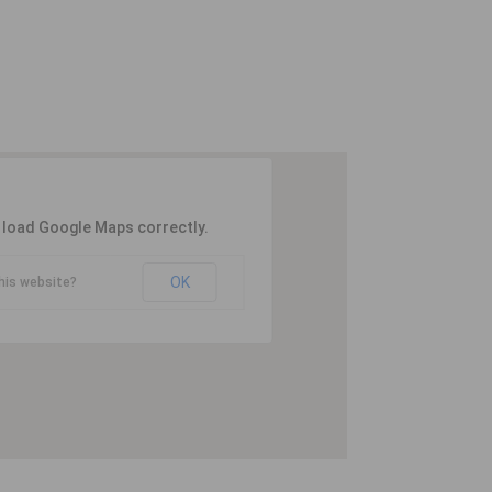
t load Google Maps correctly.
OK
his website?