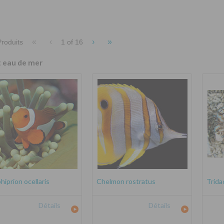
«
‹
›
»
roduits
1 of
16
t eau de mer
iprion ocellaris
Chelmon rostratus
Trida
Détails
Détails