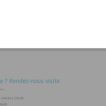
acanthurus hepatus
Arothron nigropunctatus
Lysma
Détails
Détails
e ? Rendez-nous visite
in :
e 14h30 à 19h00
19h00