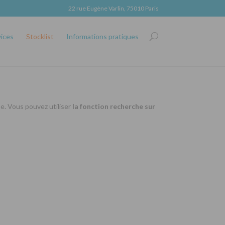
22 rue Eugène Varlin, 75010 Paris
vices
Stocklist
Informations pratiques
se. Vous pouvez utiliser
la fonction recherche sur