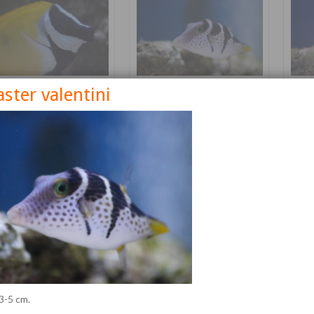
ster valentini
nus vulpinus
Canthigaster valentini
Cetos
Détails
Détails
 3-5 cm.