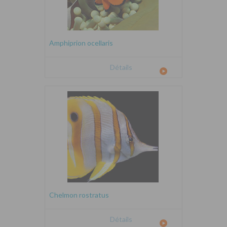
Amphiprion ocellaris
Détails
Chelmon rostratus
Détails