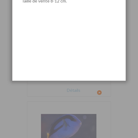
Taille de vente 8-12 cm.
Cetoscarus bicolor
Détails