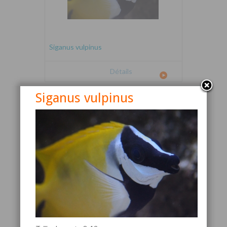
Siganus vulpinus
Détails
Siganus vulpinus
Canthigaster valentini
Détails