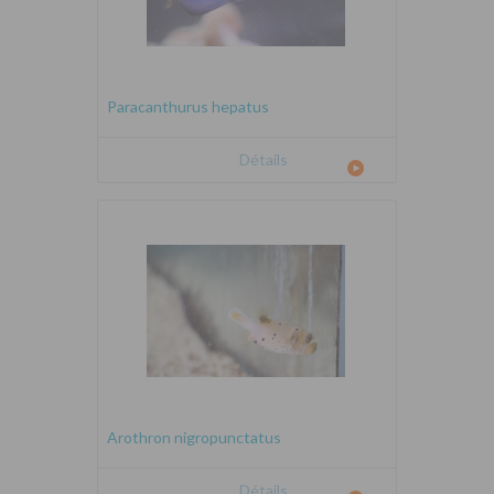
Paracanthurus hepatus
Détails
Arothron nigropunctatus
Détails