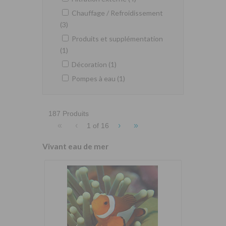
Chauffage / Refroidissement
(3)
Produits et supplémentation
(1)
Décoration (1)
Pompes à eau (1)
187 Produits
«
‹
›
»
1 of
16
Vivant eau de mer