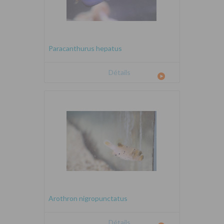
Paracanthurus hepatus
Détails
Arothron nigropunctatus
Détails