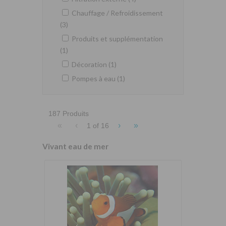
Chauffage / Refroidissement
(3)
Produits et supplémentation
(1)
Décoration (1)
Pompes à eau (1)
187 Produits
«
‹
›
»
1 of
16
Vivant eau de mer