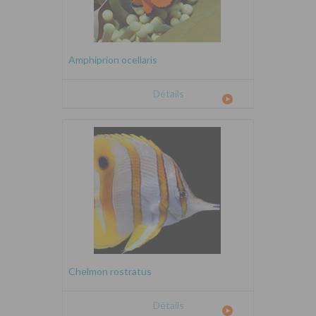
Amphiprion ocellaris
Détails
Chelmon rostratus
Détails