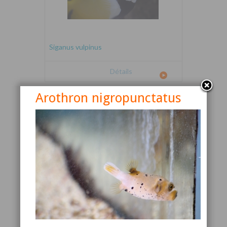
Siganus vulpinus
Détails
Arothron nigropunctatus
Canthigaster valentini
Détails