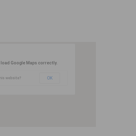
t load Google Maps correctly.
OK
his website?