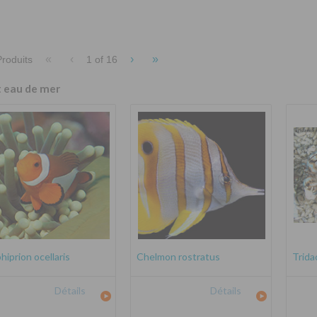
«
‹
›
»
roduits
1 of
16
t eau de mer
iprion ocellaris
Chelmon rostratus
Trida
Détails
Détails