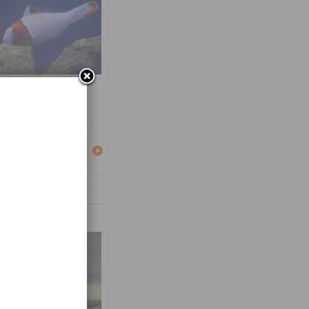
carus bicolor
Détails