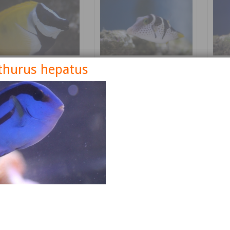
thurus hepatus
nus vulpinus
Canthigaster valentini
Cetos
Détails
Détails