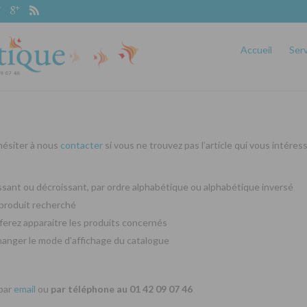
Accueil
Ser
 hésiter à nous
contacter
si vous ne trouvez pas l’article qui vous intéres
oissant ou décroissant, par ordre alphabétique ou alphabétique inversé
produit recherché
ferez apparaitre les produits concernés
changer le mode d’affichage du catalogue
 par
email
ou
par téléphone au 01 42 09 07 46