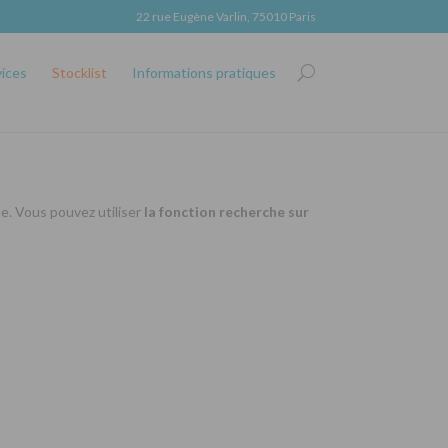
22 rue Eugène Varlin, 75010 Paris
vices
Stocklist
Informations pratiques
se. Vous pouvez utiliser
la fonction recherche sur