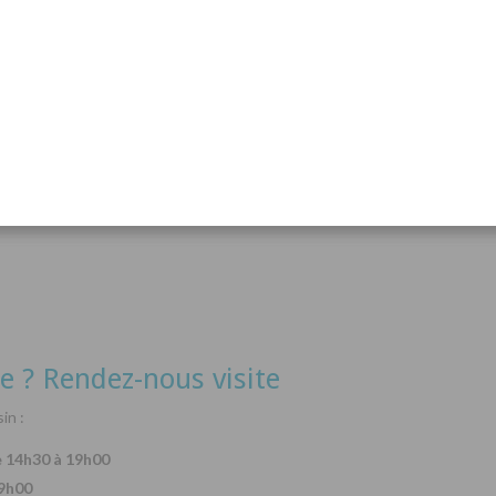
acanthurus hepatus
Arothron nigropunctatus
Lysma
Détails
Détails
e ? Rendez-nous visite
in :
e 14h30 à 19h00
19h00