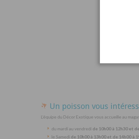
Par
Un poisson vous intéress
L’équipe du Décor Exotique vous accueille au magas
du mardi au vendredi
de 10h00 à 12h30 et d
le Samedi
de 10h00 à 13h00 et de 14h00 à 