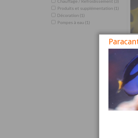
Chauffage / Refroidissement (3)
Produits et supplémentation (1)
Décoration (1)
Pompes à eau (1)
Paracan
Siga