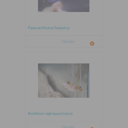
Paracanthurus hepatus
Détails
Arothron nigropunctatus
Détails