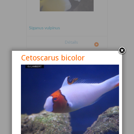
Siganus vulpinus
Détails
Cetoscarus bicolor
Canthigaster valentini
Détails