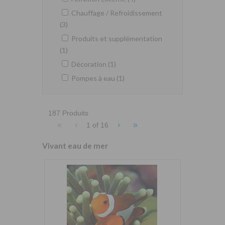
Chauffage / Refroidissement
(3)
Produits et supplémentation
(1)
Décoration (1)
Pompes à eau (1)
187 Produits
«
‹
›
»
1 of
16
Vivant eau de mer