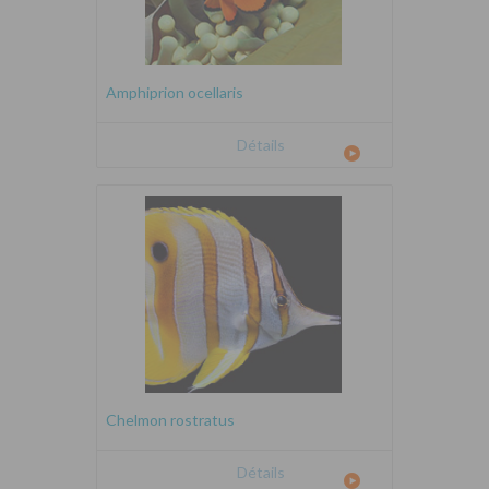
Amphiprion ocellaris
Détails
Chelmon rostratus
Détails