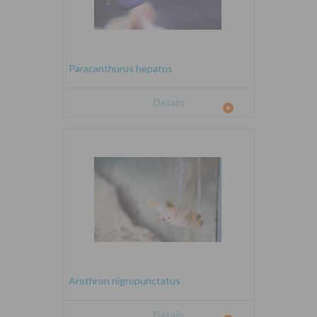
Paracanthurus hepatus
Détails
Arothron nigropunctatus
Détails