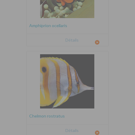
Amphiprion ocellaris
Détails
Chelmon rostratus
Détails