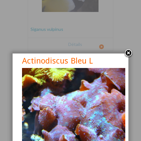
Siganus vulpinus
Détails
Actinodiscus Bleu L
Canthigaster valentini
Détails