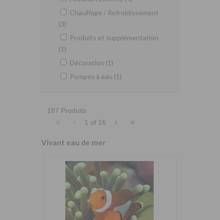
Chauffage / Refroidissement
(3)
Produits et supplémentation
(1)
Décoration (1)
Pompes à eau (1)
187 Produits
«
‹
›
»
1 of
16
Vivant eau de mer