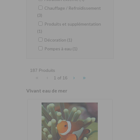
Chauffage / Refroidissement
(3)
Produits et supplémentation
(1)
Décoration (1)
Pompes à eau (1)
187 Produits
«
‹
›
»
1 of
16
Vivant eau de mer