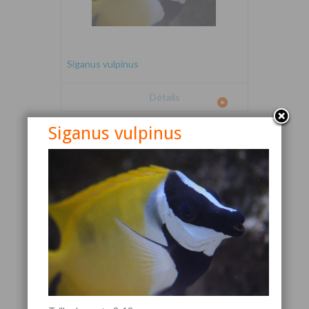
Siganus vulpinus
Détails
Siganus vulpinus
Canthigaster valentini
Détails