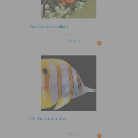
Amphiprion ocellaris
Détails
Chelmon rostratus
Détails