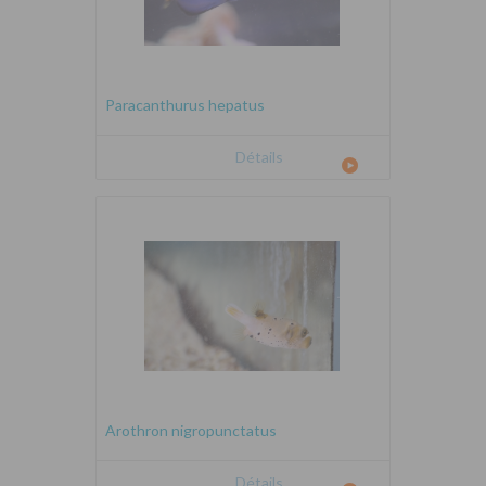
Paracanthurus hepatus
Détails
Arothron nigropunctatus
Détails