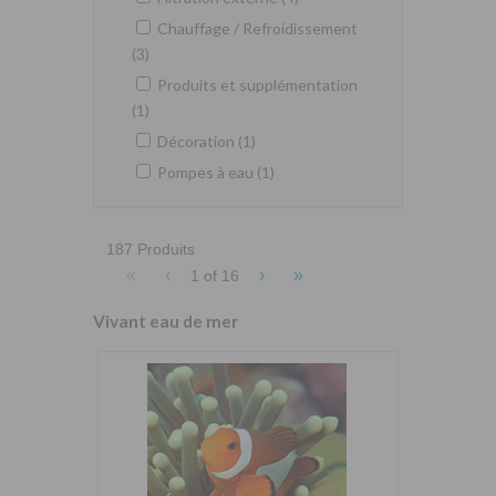
Chauffage / Refroidissement
(3)
Produits et supplémentation
(1)
Décoration (1)
Pompes à eau (1)
187 Produits
«
‹
›
»
1 of
16
Vivant eau de mer