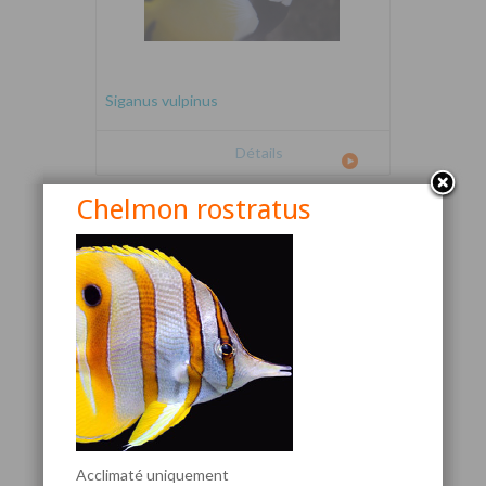
Siganus vulpinus
Détails
Chelmon rostratus
Canthigaster valentini
Acclimaté uniquement
Détails