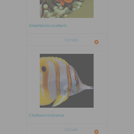
Amphiprion ocellaris
Détails
Chelmon rostratus
Détails