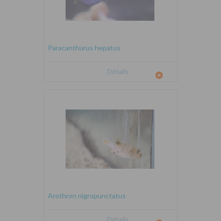
Paracanthurus hepatus
Détails
Arothron nigropunctatus
Détails