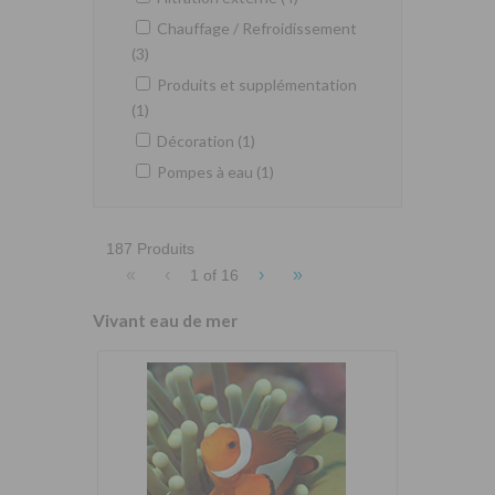
Chauffage / Refroidissement
(3)
Produits et supplémentation
(1)
Décoration (1)
Pompes à eau (1)
187 Produits
«
‹
›
»
1 of
16
Vivant eau de mer