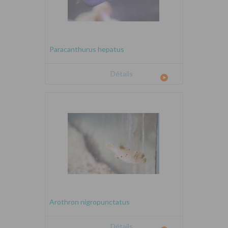
Paracanthurus hepatus
Détails
Arothron nigropunctatus
Détails