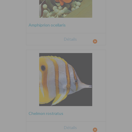
Amphiprion ocellaris
Détails
Chelmon rostratus
Détails