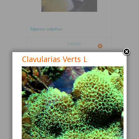
Siganus vulpinus
Détails
Clavularias Verts L
Canthigaster valentini
Détails