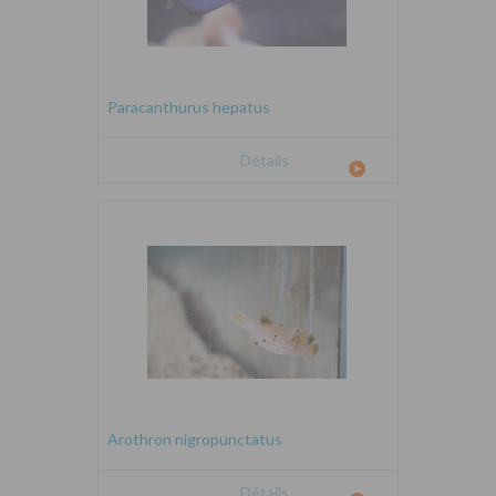
Paracanthurus hepatus
Détails
Arothron nigropunctatus
Détails