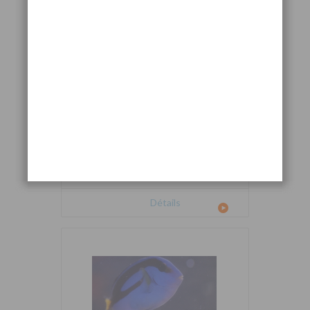
Cetoscarus bicolor
Détails