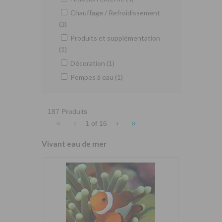
Chauffage / Refroidissement
(3)
Produits et supplémentation
(1)
Décoration (1)
Pompes à eau (1)
187 Produits
«
‹
›
»
1 of
16
Vivant eau de mer