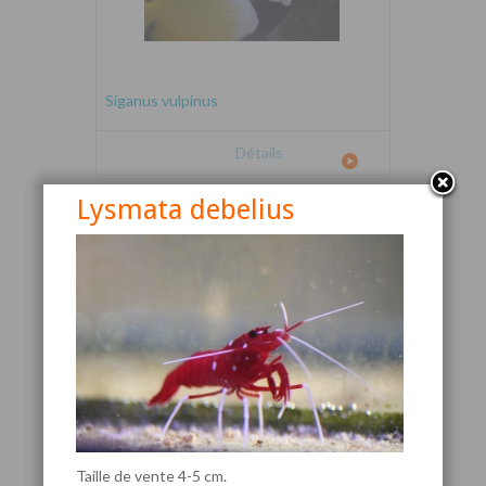
Siganus vulpinus
Détails
Lysmata debelius
Canthigaster valentini
Taille de vente 4-5 cm.
Détails