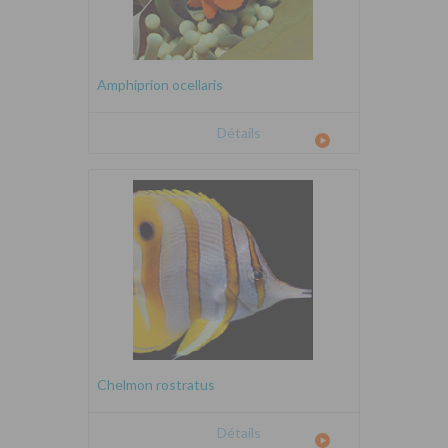
Amphiprion ocellaris
Détails
Chelmon rostratus
Détails