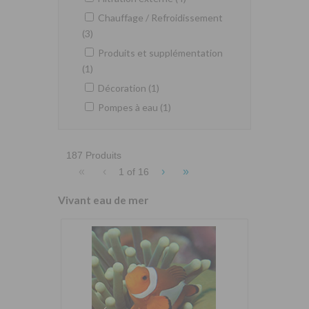
Chauffage / Refroidissement
(3)
Produits et supplémentation
(1)
Décoration (1)
Pompes à eau (1)
187 Produits
«
‹
›
»
1 of
16
Vivant eau de mer