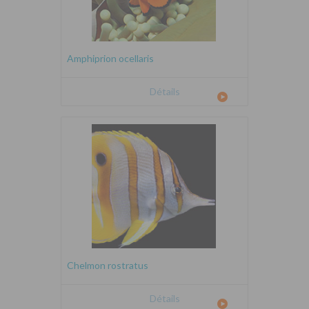
Amphiprion ocellaris
Détails
Chelmon rostratus
Détails