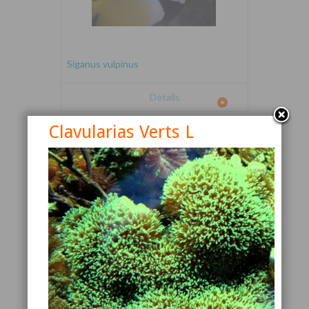
Siganus vulpinus
Détails
Clavularias Verts L
Canthigaster valentini
Détails