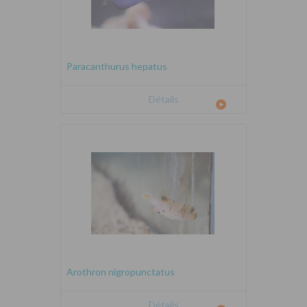
Paracanthurus hepatus
Détails
Arothron nigropunctatus
Détails