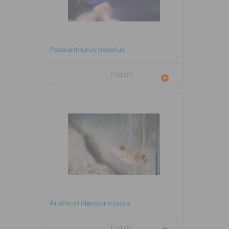
Paracanthurus hepatus
Détails
Arothron nigropunctatus
Détails