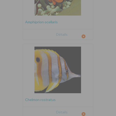
Amphiprion ocellaris
Détails
Chelmon rostratus
Détails