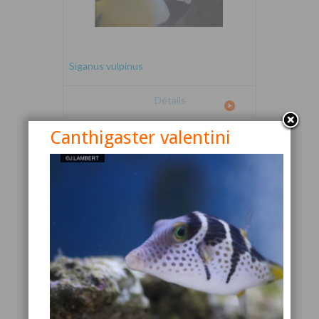
Siganus vulpinus
Détails
Canthigaster valentini
Canthigaster valentini
Détails