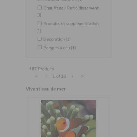
Chauffage / Refroidissement
(3)
Produits et supplémentation
(1)
Décoration (1)
Pompes à eau (1)
187 Produits
«
‹
›
»
1 of
16
Vivant eau de mer