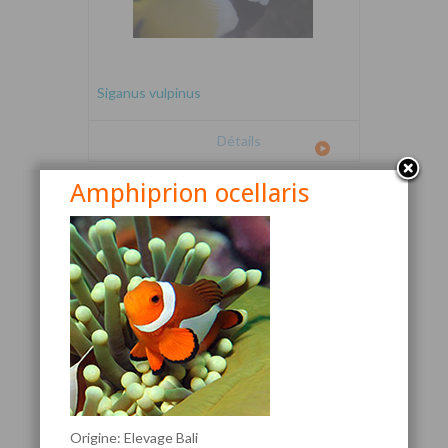
Siganus vulpinus
Détails
Amphiprion ocellaris
Canthigaster valentini
Origine: Elevage Bali
Détails