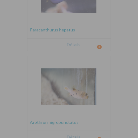
Paracanthurus hepatus
Détails
Arothron nigropunctatus
Détails