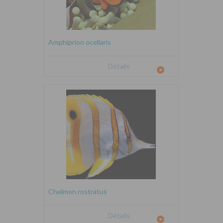
Amphiprion ocellaris
Détails
Chelmon rostratus
Détails