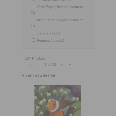
Chauffage / Refroidissement
(3)
Produits et supplémentation
(1)
Décoration (1)
Pompes à eau (1)
187 Produits
«
‹
›
»
1 of
16
Vivant eau de mer