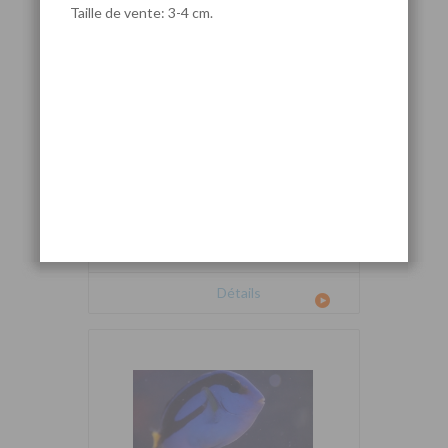
Taille de vente: 3-4 cm.
Cetoscarus bicolor
Détails