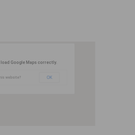
t load Google Maps correctly.
OK
his website?