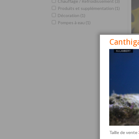
Chauffage / Refroidissement (3)
Produits et supplémentation (1)
Décoration (1)
Pompes à eau (1)
Canthiga
Siga
Taille de vente