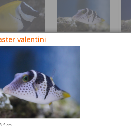
ster valentini
nus vulpinus
Canthigaster valentini
Cetos
Détails
Détails
 3-5 cm.