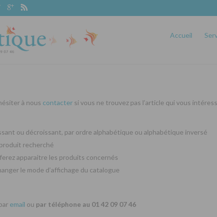
Accueil
Ser
 hésiter à nous
contacter
si vous ne trouvez pas l’article qui vous intéres
oissant ou décroissant, par ordre alphabétique ou alphabétique inversé
produit recherché
ferez apparaitre les produits concernés
changer le mode d’affichage du catalogue
 par
email
ou
par téléphone au 01 42 09 07 46