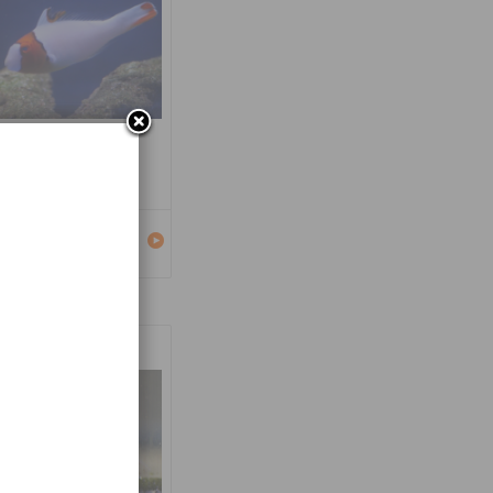
carus bicolor
Détails