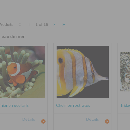
«
‹
›
»
roduits
1 of
16
t eau de mer
iprion ocellaris
Chelmon rostratus
Trida
Détails
Détails