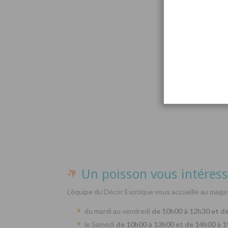
Par
Un poisson vous intéress
L’équipe du Décor Exotique vous accueille au magas
du mardi au vendredi
de 10h00 à 12h30 et d
le Samedi
de 10h00 à 13h00 et de 14h00 à 