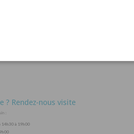
acanthurus hepatus
Arothron nigropunctatus
Lysma
Détails
Détails
e ? Rendez-nous visite
in :
e 14h30 à 19h00
19h00