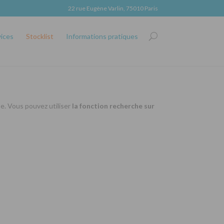
22 rue Eugène Varlin, 75010 Paris
vices
Stocklist
Informations pratiques
se. Vous pouvez utiliser
la fonction recherche sur