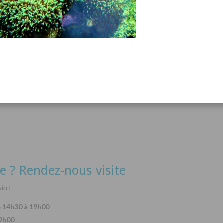
acanthurus hepatus
Arothron nigropunctatus
Lysma
Détails
Détails
e ? Rendez-nous visite
in :
e 14h30 à 19h00
19h00