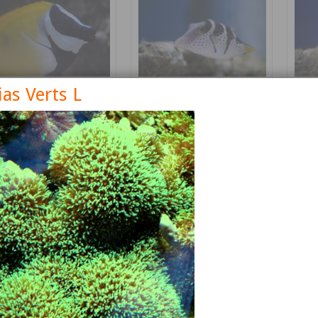
ias Verts L
nus vulpinus
Canthigaster valentini
Cetos
Détails
Détails