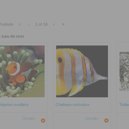
«
‹
›
»
roduits
1 of
16
t eau de mer
iprion ocellaris
Chelmon rostratus
Trida
Détails
Détails