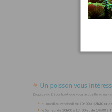
Par
Un poisson vous intéress
L’équipe du Décor Exotique vous accueille au magas
du mardi au vendredi
de 10h00 à 12h30 et d
le Samedi
de 10h00 à 13h00 et de 14h00 à 