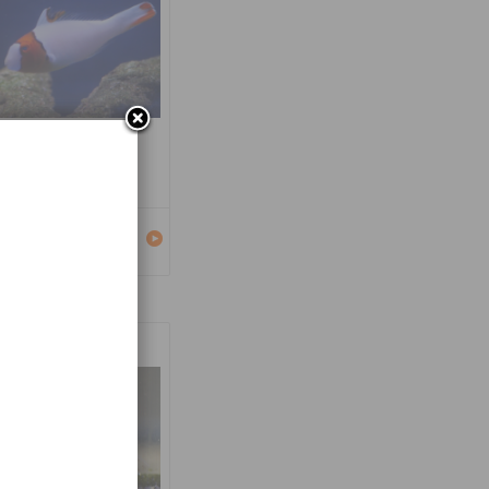
carus bicolor
Détails