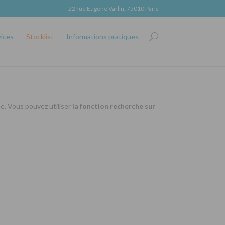
22 rue Eugène Varlin, 75010 Paris
vices
Stocklist
Informations pratiques
se. Vous pouvez utiliser
la fonction recherche sur