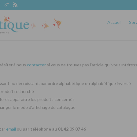
Accueil
Ser
 hésiter à nous
contacter
si vous ne trouvez pas l’article qui vous intéres
oissant ou décroissant, par ordre alphabétique ou alphabétique inversé
produit recherché
ferez apparaitre les produits concernés
changer le mode d’affichage du catalogue
 par
email
ou
par téléphone au 01 42 09 07 46