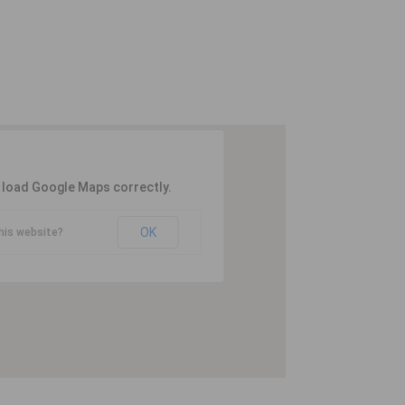
t load Google Maps correctly.
OK
his website?