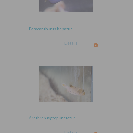
Paracanthurus hepatus
Détails
Arothron nigropunctatus
Détails