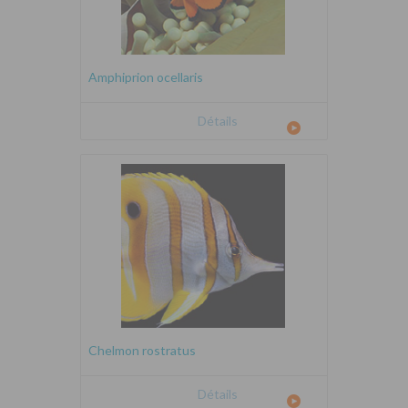
Amphiprion ocellaris
Détails
Chelmon rostratus
Détails