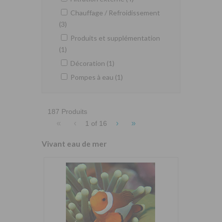
Chauffage / Refroidissement
(3)
Produits et supplémentation
(1)
Décoration (1)
Pompes à eau (1)
187 Produits
«
‹
›
»
1 of
16
Vivant eau de mer