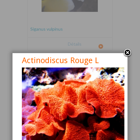
Siganus vulpinus
Détails
Actinodiscus Rouge L
Canthigaster valentini
Détails