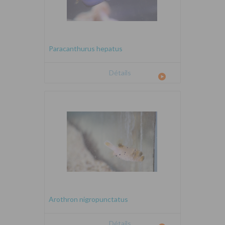
Paracanthurus hepatus
Détails
Arothron nigropunctatus
Détails