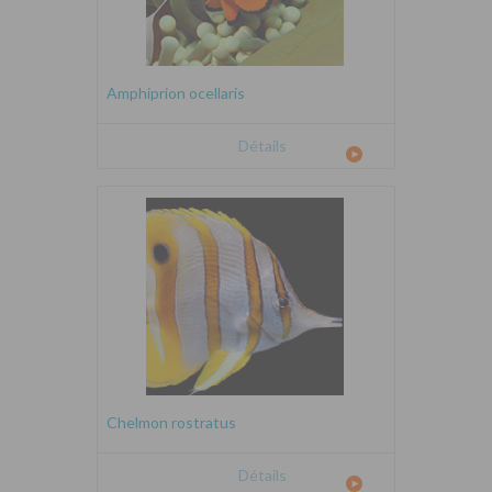
Amphiprion ocellaris
Détails
Chelmon rostratus
Détails