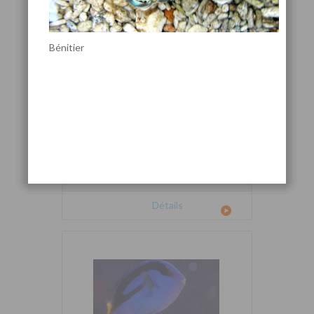
Bénitier
Cetoscarus bicolor
Détails