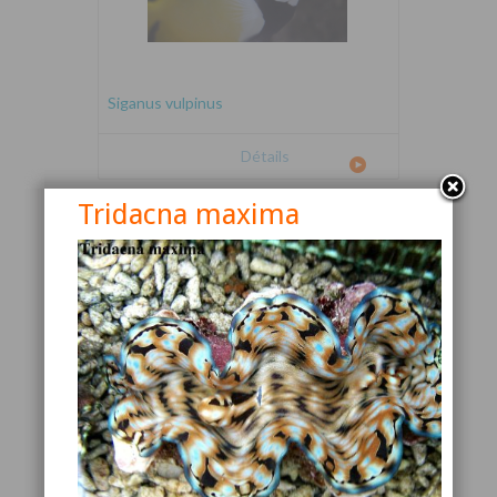
Siganus vulpinus
Détails
Tridacna maxima
Canthigaster valentini
Détails