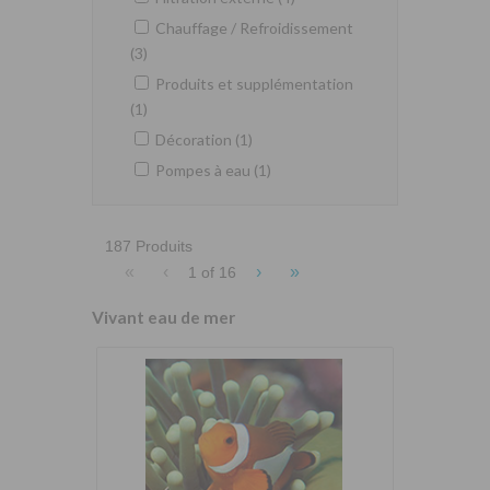
Chauffage / Refroidissement
(3)
Produits et supplémentation
(1)
Décoration (1)
Pompes à eau (1)
187 Produits
«
‹
›
»
1 of
16
Vivant eau de mer