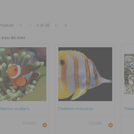
«
‹
›
»
roduits
1 of
16
t eau de mer
iprion ocellaris
Chelmon rostratus
Trida
Détails
Détails