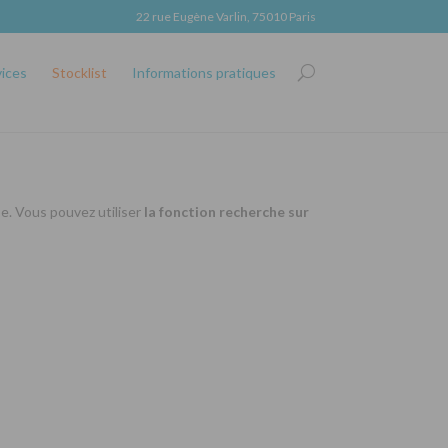
22 rue Eugène Varlin, 75010 Paris
vices
Stocklist
Informations pratiques
se. Vous pouvez utiliser
la fonction recherche sur