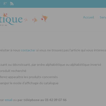
Accueil
Ser
 hésiter à nous
contacter
si vous ne trouvez pas l’article qui vous intéres
oissant ou décroissant, par ordre alphabétique ou alphabétique inversé
produit recherché
ferez apparaitre les produits concernés
changer le mode d’affichage du catalogue
 par
email
ou
par téléphone au 01 42 09 07 46