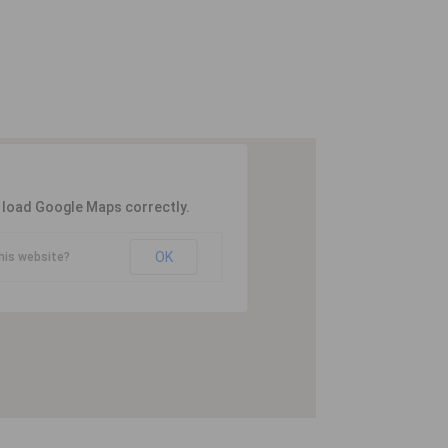
t load Google Maps correctly.
OK
his website?