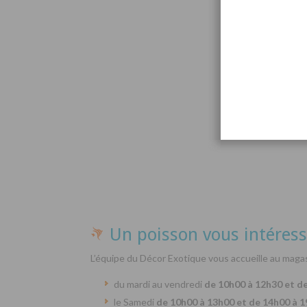
Par
Un poisson vous intéress
L’équipe du Décor Exotique vous accueille au magas
du mardi au vendredi
de 10h00 à 12h30 et d
le Samedi
de 10h00 à 13h00 et de 14h00 à 