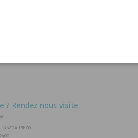
acanthurus hepatus
Arothron nigropunctatus
Lysma
Détails
Détails
e ? Rendez-nous visite
in :
e 14h30 à 19h00
19h00