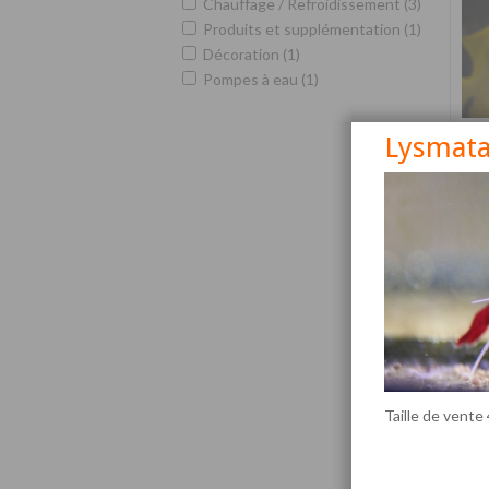
Chauffage / Refroidissement (3)
Produits et supplémentation (1)
Décoration (1)
Pompes à eau (1)
Lysmata
Siga
Taille de vente