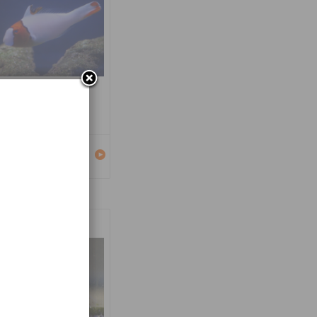
carus bicolor
Détails