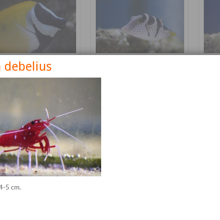
 debelius
nus vulpinus
Canthigaster valentini
Cetos
Détails
Détails
 4-5 cm.