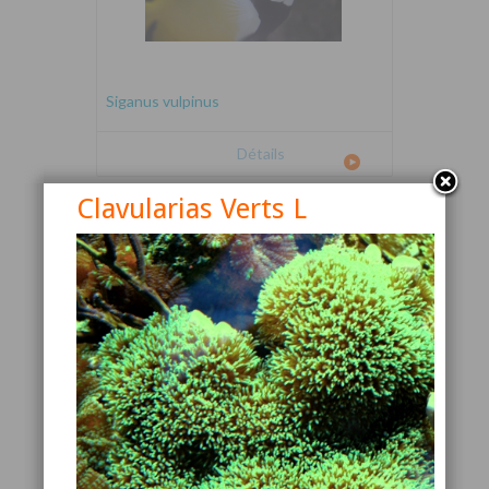
Siganus vulpinus
Détails
Clavularias Verts L
Canthigaster valentini
Détails