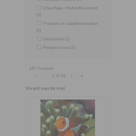
Chauffage / Refroidissement
(3)
Produits et supplémentation
(1)
Décoration (1)
Pompes à eau (1)
187 Produits
«
‹
›
»
1 of
16
Vivant eau de mer