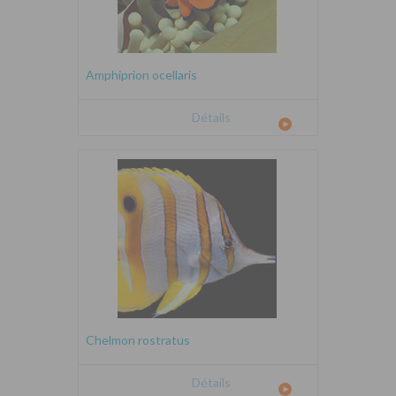
Amphiprion ocellaris
Détails
Chelmon rostratus
Détails