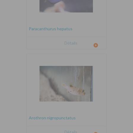
Paracanthurus hepatus
Détails
Arothron nigropunctatus
Détails