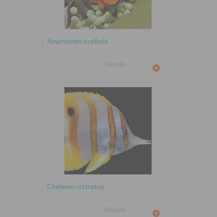
Amphiprion ocellaris
Détails
Chelmon rostratus
Détails