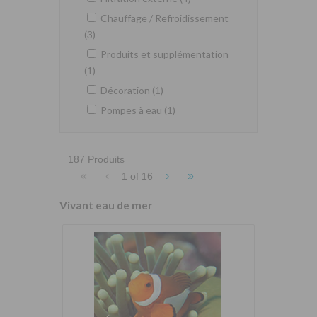
Chauffage / Refroidissement
(3)
Produits et supplémentation
(1)
Décoration (1)
Pompes à eau (1)
187 Produits
«
‹
›
»
1 of
16
Vivant eau de mer