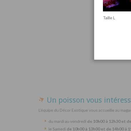
Taille L
Par
Un poisson vous intéress
L’équipe du Décor Exotique vous accueille au magas
du mardi au vendredi
de 10h00 à 12h30 et d
le Samedi
de 10h00 à 13h00 et de 14h00 à 