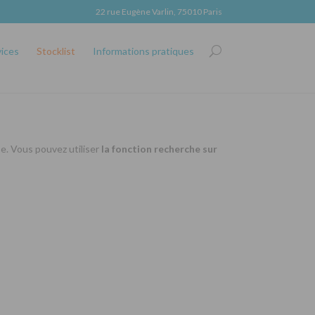
22 rue Eugène Varlin, 75010 Paris
vices
Stocklist
Informations pratiques
se. Vous pouvez utiliser
la fonction recherche sur