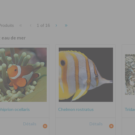
«
‹
›
»
roduits
1 of
16
t eau de mer
iprion ocellaris
Chelmon rostratus
Trida
Détails
Détails