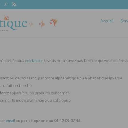
Accueil
Ser
 hésiter à nous
contacter
si vous ne trouvez pas l’article qui vous intéres
oissant ou décroissant, par ordre alphabétique ou alphabétique inversé
produit recherché
ferez apparaitre les produits concernés
changer le mode d’affichage du catalogue
 par
email
ou
par téléphone au 01 42 09 07 46