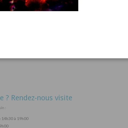
acanthurus hepatus
Arothron nigropunctatus
Lysma
Détails
Détails
e ? Rendez-nous visite
in :
e 14h30 à 19h00
19h00