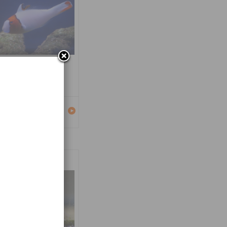
carus bicolor
Détails