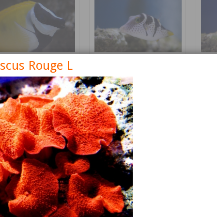
iscus Rouge L
nus vulpinus
Canthigaster valentini
Cetos
Détails
Détails