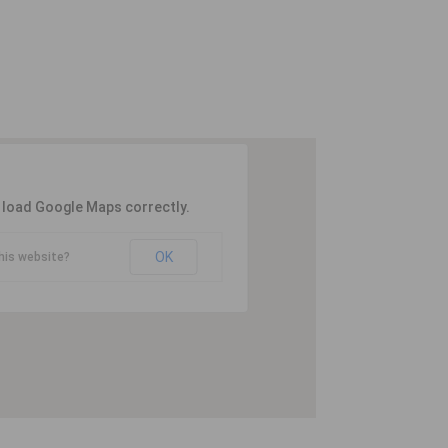
t load Google Maps correctly.
OK
his website?