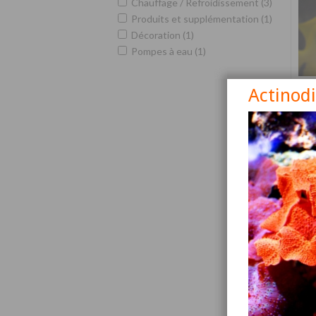
Chauffage / Refroidissement (3)
Produits et supplémentation (1)
Décoration (1)
Pompes à eau (1)
Actinod
Siga