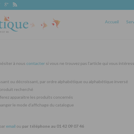
Accueil
Ser
 hésiter à nous
contacter
si vous ne trouvez pas l’article qui vous intéres
oissant ou décroissant, par ordre alphabétique ou alphabétique inversé
produit recherché
ferez apparaitre les produits concernés
changer le mode d’affichage du catalogue
 par
email
ou
par téléphone au 01 42 09 07 46