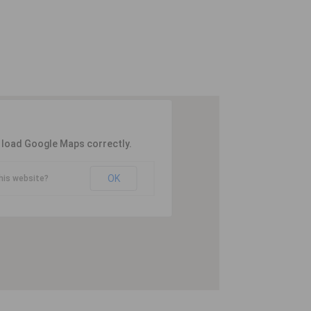
t load Google Maps correctly.
OK
his website?