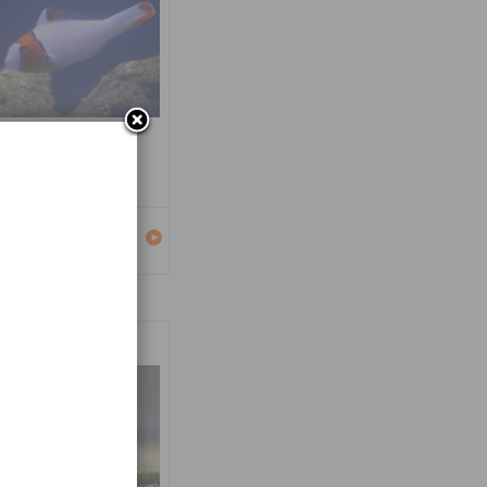
carus bicolor
Détails