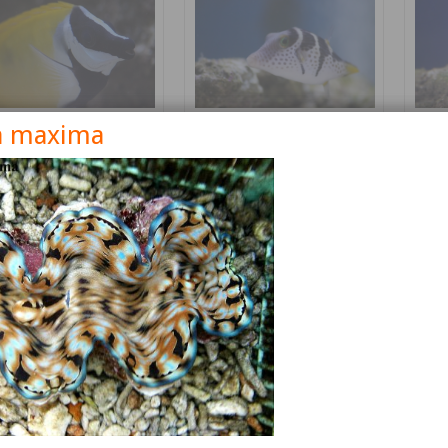
a maxima
nus vulpinus
Canthigaster valentini
Cetos
Détails
Détails