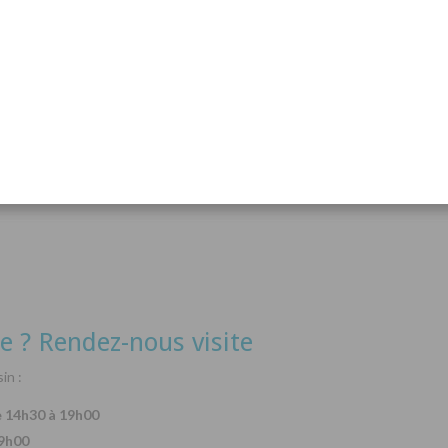
acanthurus hepatus
Arothron nigropunctatus
Lysma
Détails
Détails
e ? Rendez-nous visite
in :
e 14h30 à 19h00
19h00