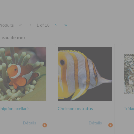
«
‹
›
»
roduits
1 of
16
t eau de mer
iprion ocellaris
Chelmon rostratus
Trida
Détails
Détails