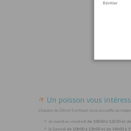
Bénitier
Par
Un poisson vous intéress
L’équipe du Décor Exotique vous accueille au magas
du mardi au vendredi
de 10h00 à 12h30 et d
le Samedi
de 10h00 à 13h00 et de 14h00 à 