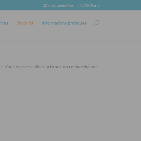
22 rue Eugène Varlin, 75010 Paris
vices
Stocklist
Informations pratiques
se. Vous pouvez utiliser
la fonction recherche sur