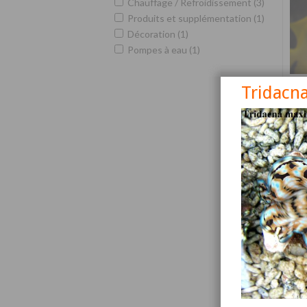
Chauffage / Refroidissement (3)
Produits et supplémentation (1)
Décoration (1)
Pompes à eau (1)
Tridacn
Siga