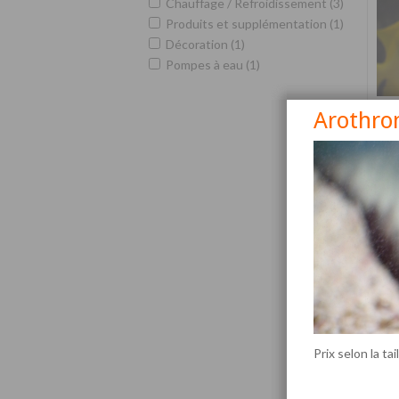
Chauffage / Refroidissement (3)
Produits et supplémentation (1)
Décoration (1)
Pompes à eau (1)
Arothro
Siga
Prix selon la tai