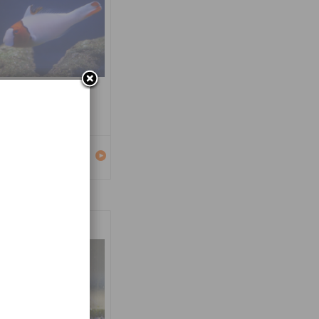
carus bicolor
Détails