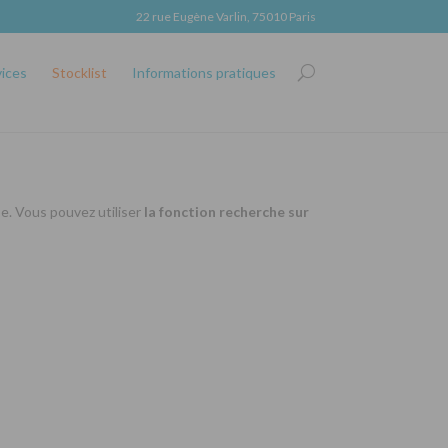
22 rue Eugène Varlin, 75010 Paris
vices
Stocklist
Informations pratiques
se. Vous pouvez utiliser
la fonction recherche sur