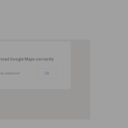
t load Google Maps correctly.
OK
his website?