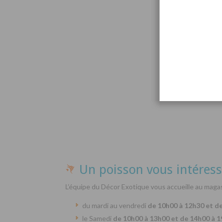
Par
Un poisson vous intéress
L’équipe du Décor Exotique vous accueille au magas
du mardi au vendredi
de 10h00 à 12h30 et d
le Samedi
de 10h00 à 13h00 et de 14h00 à 