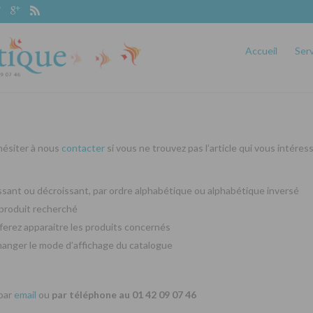
Accueil
Ser
 hésiter à nous
contacter
si vous ne trouvez pas l’article qui vous intéres
oissant ou décroissant, par ordre alphabétique ou alphabétique inversé
produit recherché
ferez apparaitre les produits concernés
changer le mode d’affichage du catalogue
 par
email
ou
par téléphone au 01 42 09 07 46