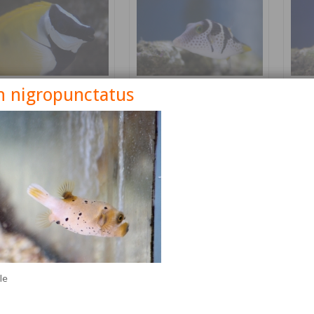
n nigropunctatus
nus vulpinus
Canthigaster valentini
Cetos
Détails
Détails
lle