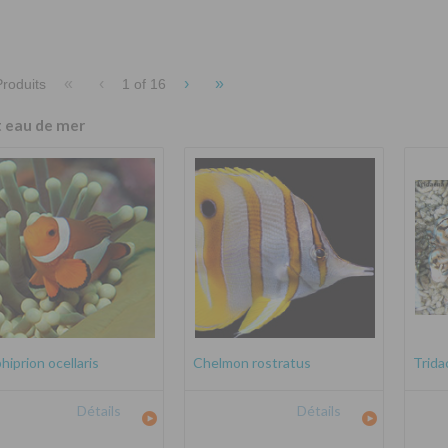
«
‹
›
»
roduits
1 of
16
t eau de mer
iprion ocellaris
Chelmon rostratus
Trida
Détails
Détails