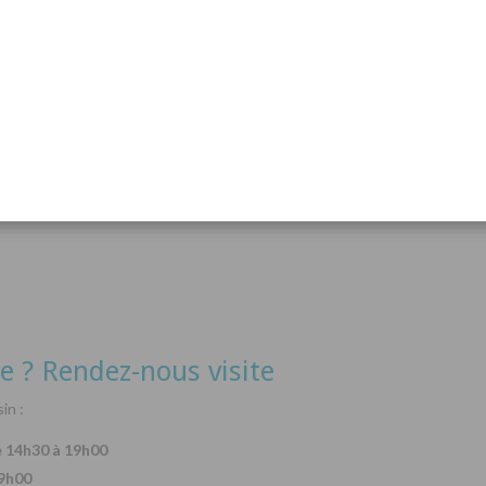
acanthurus hepatus
Arothron nigropunctatus
Lysma
Détails
Détails
e ? Rendez-nous visite
in :
e 14h30 à 19h00
19h00