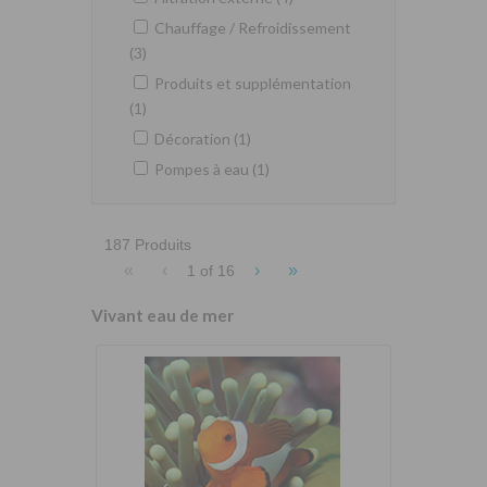
Chauffage / Refroidissement
(3)
Produits et supplémentation
(1)
Décoration (1)
Pompes à eau (1)
187 Produits
«
‹
›
»
1 of
16
Vivant eau de mer