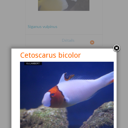
Siganus vulpinus
Détails
Cetoscarus bicolor
Canthigaster valentini
Détails