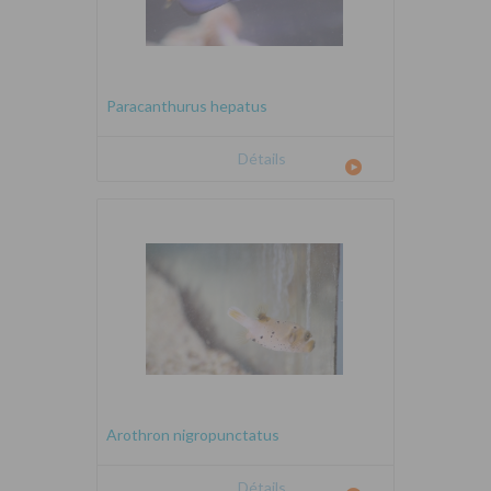
Paracanthurus hepatus
Détails
Arothron nigropunctatus
Détails