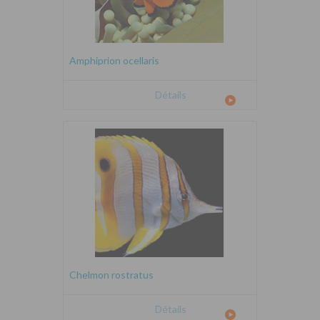
Amphiprion ocellaris
Détails
Chelmon rostratus
Détails