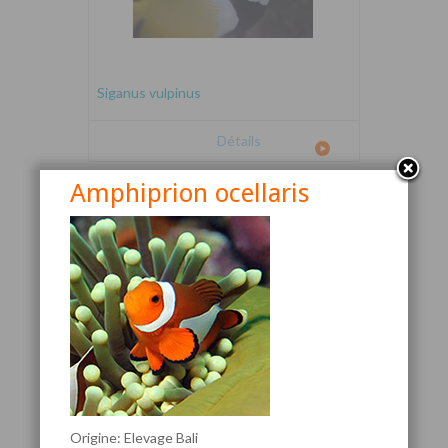
Siganus vulpinus
Détails
Amphiprion ocellaris
Canthigaster valentini
Origine: Elevage Bali
Détails