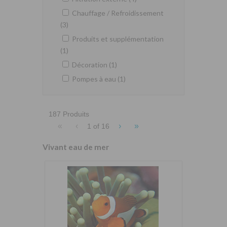
Chauffage / Refroidissement
(3)
Produits et supplémentation
(1)
Décoration (1)
Pompes à eau (1)
187 Produits
«
‹
›
»
1 of
16
Vivant eau de mer