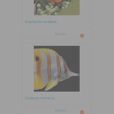
Amphiprion ocellaris
Détails
Chelmon rostratus
Détails