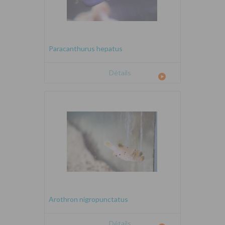
Paracanthurus hepatus
Détails
Arothron nigropunctatus
Détails