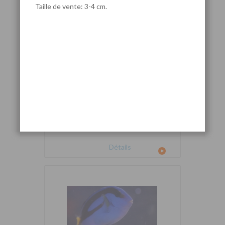
Taille de vente: 3-4 cm.
Cetoscarus bicolor
Détails