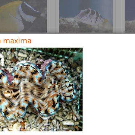
a maxima
nus vulpinus
Canthigaster valentini
Cetos
Détails
Détails