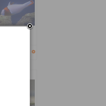
carus bicolor
Détails