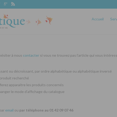
Accueil
Ser
 hésiter à nous
contacter
si vous ne trouvez pas l’article qui vous intéres
oissant ou décroissant, par ordre alphabétique ou alphabétique inversé
produit recherché
ferez apparaitre les produits concernés
changer le mode d’affichage du catalogue
 par
email
ou
par téléphone au 01 42 09 07 46