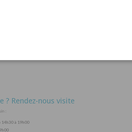
acanthurus hepatus
Arothron nigropunctatus
Lysma
Détails
Détails
e ? Rendez-nous visite
in :
e 14h30 à 19h00
19h00