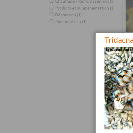
Chauffage / Refroidissement (3)
Produits et supplémentation (1)
Décoration (1)
Pompes à eau (1)
Tridacn
Siga