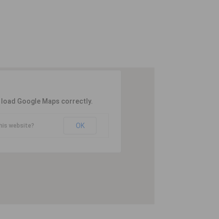
t load Google Maps correctly.
OK
his website?