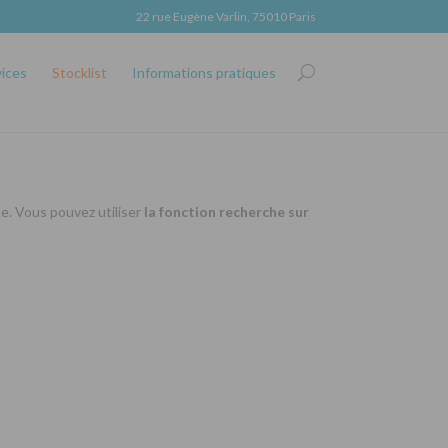
22 rue Eugène Varlin, 75010 Paris
vices
Stocklist
Informations pratiques
se. Vous pouvez utiliser
la fonction recherche sur