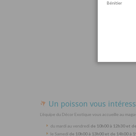
Bénitier
Par
Un poisson vous intéress
L’équipe du Décor Exotique vous accueille au magas
du mardi au vendredi
de 10h00 à 12h30 et d
le Samedi
de 10h00 à 13h00 et de 14h00 à 