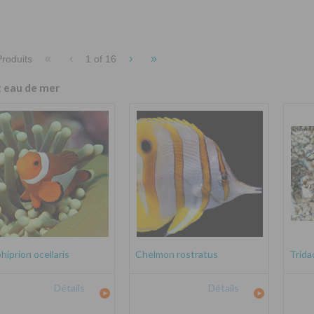
«
‹
›
»
roduits
1 of
16
t eau de mer
iprion ocellaris
Chelmon rostratus
Trida
Détails
Détails