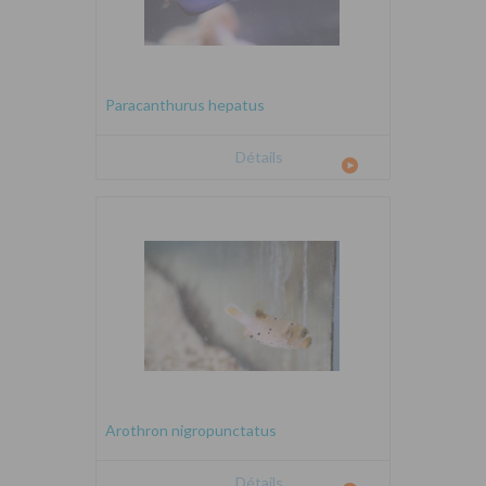
Paracanthurus hepatus
Détails
Arothron nigropunctatus
Détails