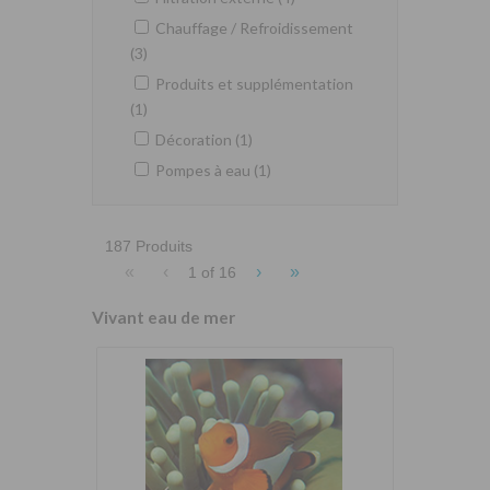
Chauffage / Refroidissement
(3)
Produits et supplémentation
(1)
Décoration (1)
Pompes à eau (1)
187 Produits
«
‹
›
»
1 of
16
Vivant eau de mer