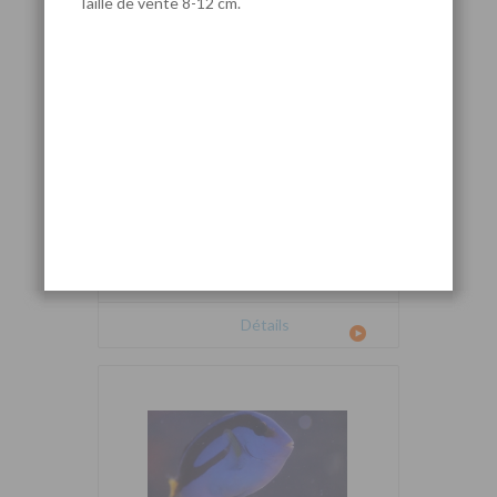
Taille de vente 8-12 cm.
Cetoscarus bicolor
Détails