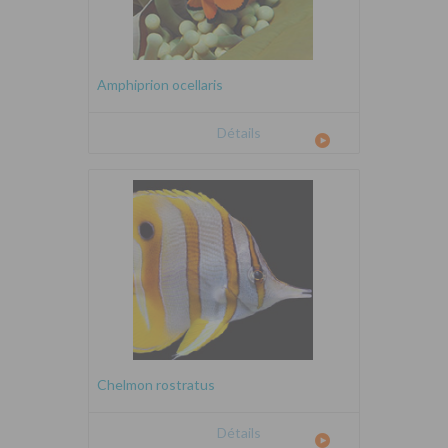
Amphiprion ocellaris
Détails
Chelmon rostratus
Détails