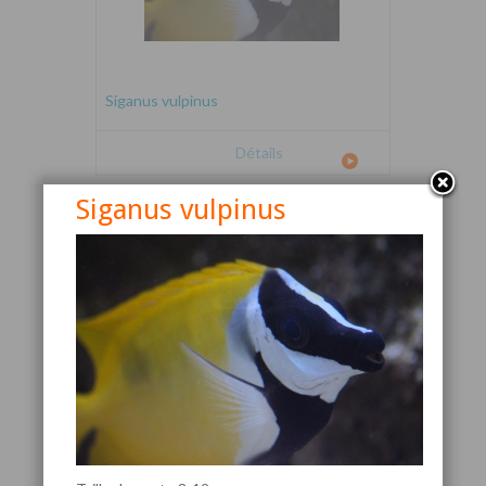
Siganus vulpinus
Détails
Siganus vulpinus
Canthigaster valentini
Détails