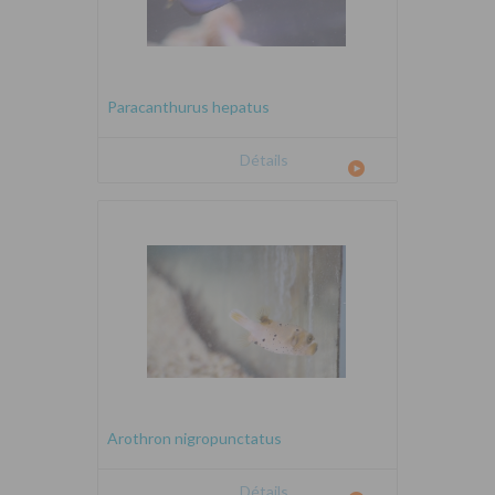
Paracanthurus hepatus
Détails
Arothron nigropunctatus
Détails