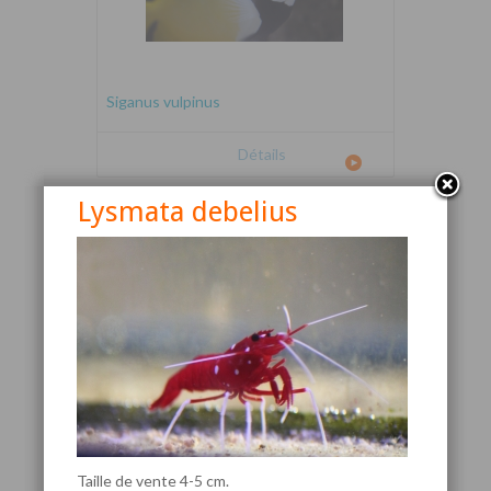
Siganus vulpinus
Détails
Lysmata debelius
Canthigaster valentini
Taille de vente 4-5 cm.
Détails