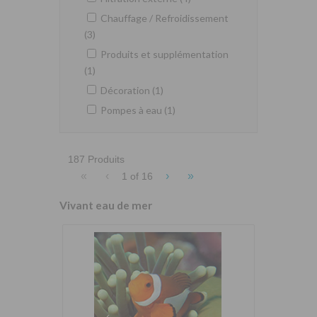
Chauffage / Refroidissement
(3)
Produits et supplémentation
(1)
Décoration (1)
Pompes à eau (1)
187 Produits
«
‹
›
»
1 of
16
Vivant eau de mer