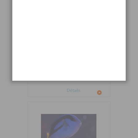
Cetoscarus bicolor
Détails