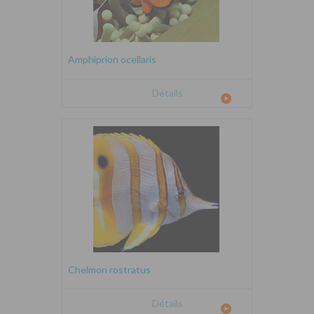
Amphiprion ocellaris
Détails
Chelmon rostratus
Détails