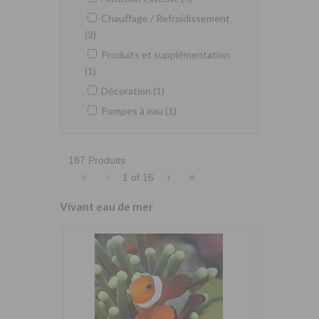
Chauffage / Refroidissement
(3)
Produits et supplémentation
(1)
Décoration (1)
Pompes à eau (1)
187 Produits
«
‹
›
»
1 of
16
Vivant eau de mer