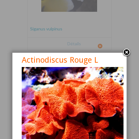
Siganus vulpinus
Détails
Actinodiscus Rouge L
Canthigaster valentini
Détails