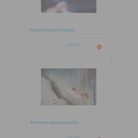
Paracanthurus hepatus
Détails
Arothron nigropunctatus
Détails