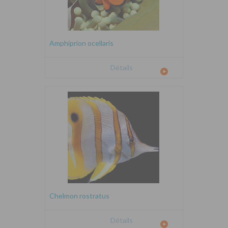
Amphiprion ocellaris
Détails
Chelmon rostratus
Détails