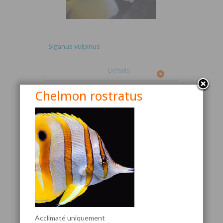
Siganus vulpinus
Détails
Chelmon rostratus
Canthigaster valentini
Acclimaté uniquement
Détails