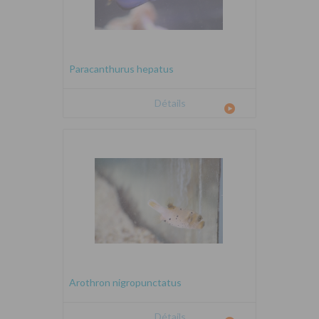
Paracanthurus hepatus
Détails
Arothron nigropunctatus
Détails