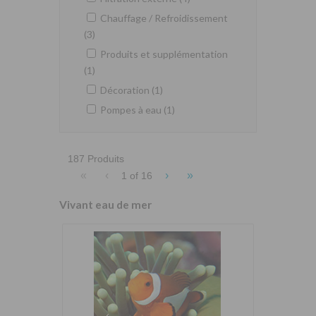
Chauffage / Refroidissement
(3)
Produits et supplémentation
(1)
Décoration (1)
Pompes à eau (1)
187 Produits
«
‹
›
»
1 of
16
Vivant eau de mer