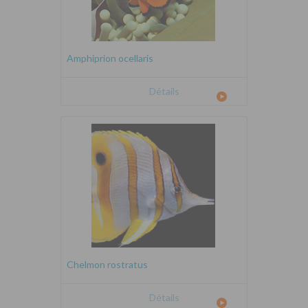
Amphiprion ocellaris
Détails
Chelmon rostratus
Détails