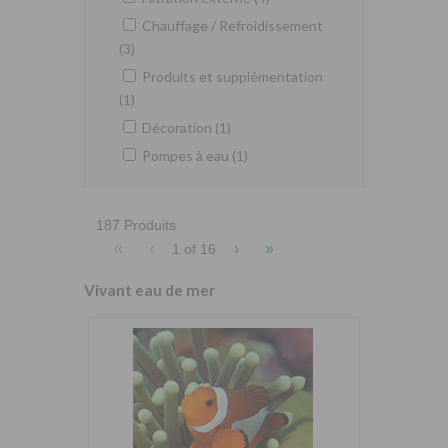
Chauffage / Refroidissement
(3)
Produits et supplémentation
(1)
Décoration (1)
Pompes à eau (1)
187 Produits
«
‹
›
»
1 of
16
Vivant eau de mer