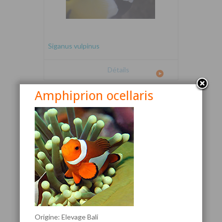
Siganus vulpinus
Détails
Amphiprion ocellaris
Canthigaster valentini
Origine: Elevage Bali
Détails