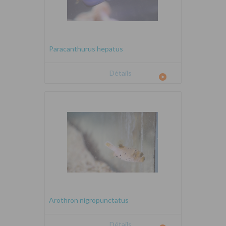
Paracanthurus hepatus
Détails
Arothron nigropunctatus
Détails