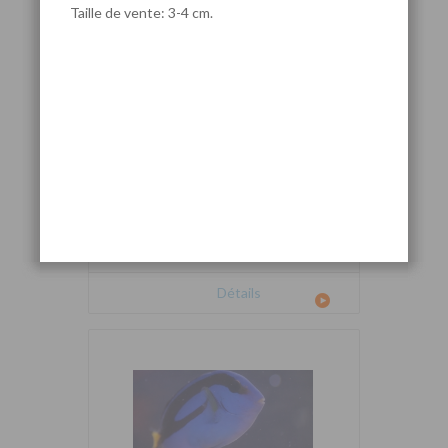
Taille de vente: 3-4 cm.
Cetoscarus bicolor
Détails