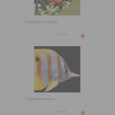
Amphiprion ocellaris
Détails
Chelmon rostratus
Détails