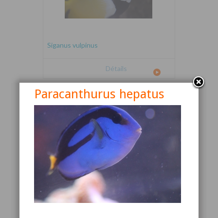
Siganus vulpinus
Détails
Paracanthurus hepatus
Canthigaster valentini
Détails