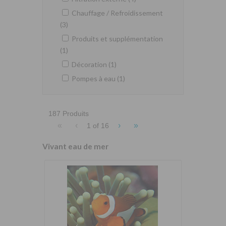
Chauffage / Refroidissement
(3)
Produits et supplémentation
(1)
Décoration (1)
Pompes à eau (1)
187 Produits
«
‹
›
»
1 of
16
Vivant eau de mer