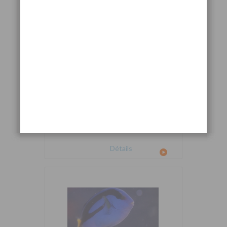
Cetoscarus bicolor
Détails