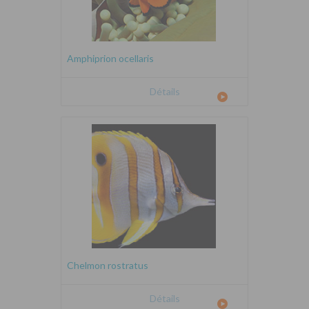
Amphiprion ocellaris
Détails
Chelmon rostratus
Détails