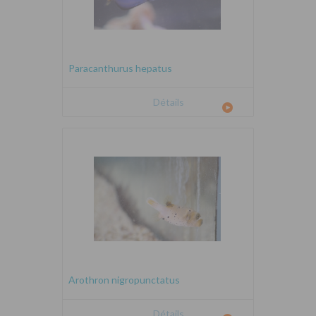
Paracanthurus hepatus
Détails
Arothron nigropunctatus
Détails