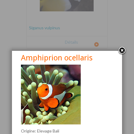
Siganus vulpinus
Détails
Amphiprion ocellaris
Canthigaster valentini
Origine: Elevage Bali
Détails