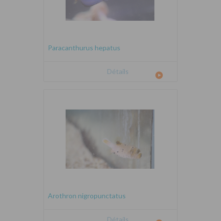
Paracanthurus hepatus
Détails
Arothron nigropunctatus
Détails