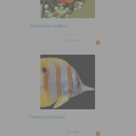
Amphiprion ocellaris
Détails
Chelmon rostratus
Détails