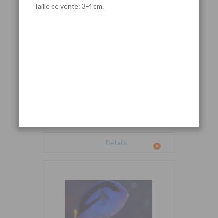
Taille de vente: 3-4 cm.
Cetoscarus bicolor
Détails