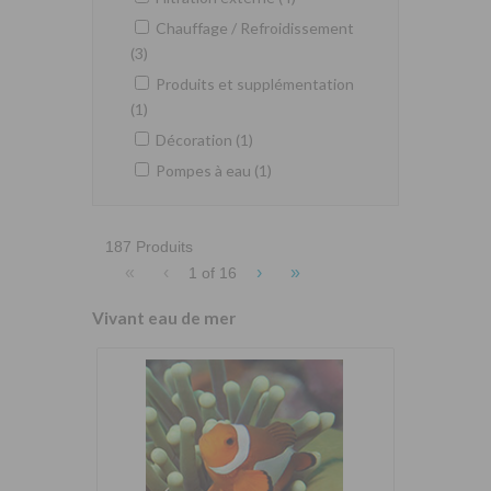
Chauffage / Refroidissement
(3)
Produits et supplémentation
(1)
Décoration (1)
Pompes à eau (1)
187 Produits
«
‹
›
»
1 of
16
Vivant eau de mer