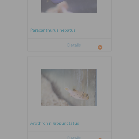
Paracanthurus hepatus
Détails
Arothron nigropunctatus
Détails