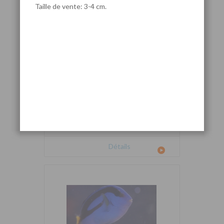
Taille de vente: 3-4 cm.
Cetoscarus bicolor
Détails