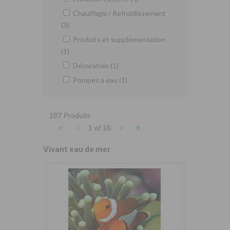
Chauffage / Refroidissement
(3)
Produits et supplémentation
(1)
Décoration (1)
Pompes à eau (1)
187 Produits
«
‹
›
»
1 of
16
Vivant eau de mer