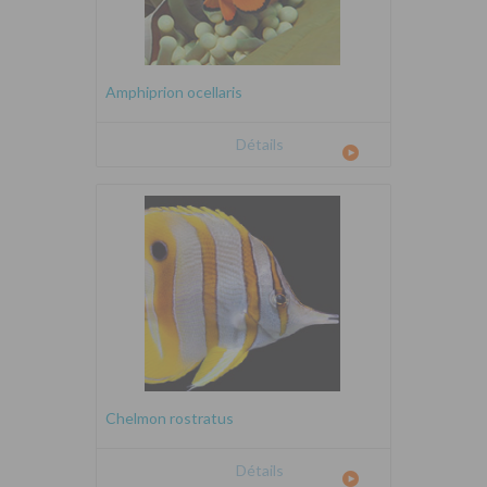
Amphiprion ocellaris
Détails
Chelmon rostratus
Détails