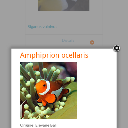
Siganus vulpinus
Détails
Amphiprion ocellaris
Canthigaster valentini
Origine: Elevage Bali
Détails