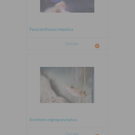
Paracanthurus hepatus
Détails
Arothron nigropunctatus
Détails