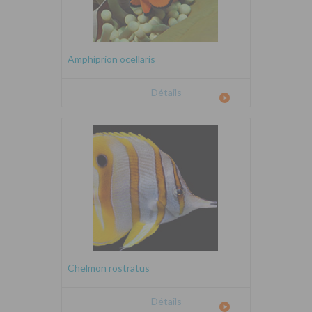
Amphiprion ocellaris
Détails
Chelmon rostratus
Détails