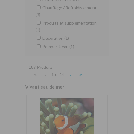
Chauffage / Refroidissement
(3)
Produits et supplémentation
(1)
Décoration (1)
Pompes à eau (1)
187 Produits
«
‹
›
»
1 of
16
Vivant eau de mer