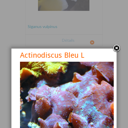
Siganus vulpinus
Détails
Actinodiscus Bleu L
Canthigaster valentini
Détails