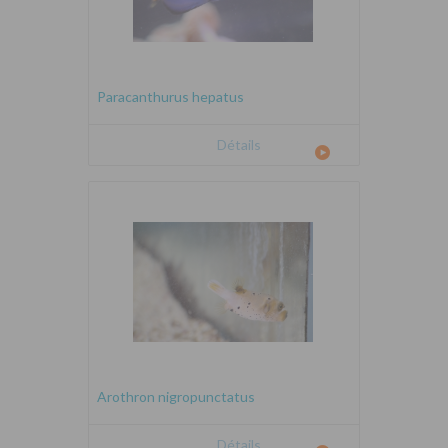
Paracanthurus hepatus
Détails
Arothron nigropunctatus
Détails