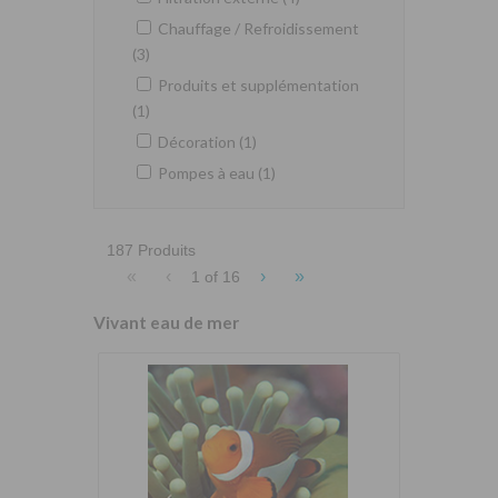
Chauffage / Refroidissement
(3)
Produits et supplémentation
(1)
Décoration (1)
Pompes à eau (1)
187 Produits
«
‹
›
»
1 of
16
Vivant eau de mer