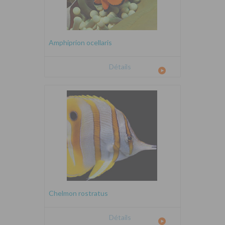
Amphiprion ocellaris
Détails
Chelmon rostratus
Détails