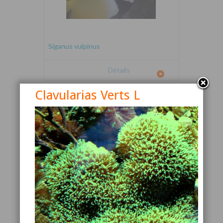
Siganus vulpinus
Détails
Clavularias Verts L
Canthigaster valentini
Détails