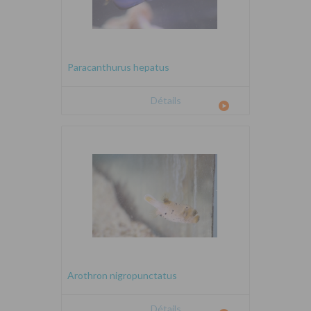
Paracanthurus hepatus
Détails
Arothron nigropunctatus
Détails