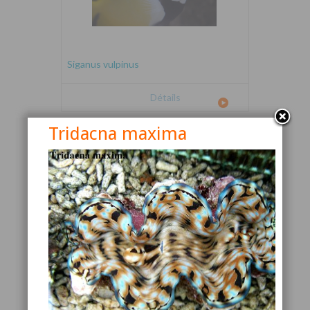
Siganus vulpinus
Détails
Tridacna maxima
Canthigaster valentini
Détails