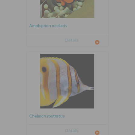
Amphiprion ocellaris
Détails
Chelmon rostratus
Détails