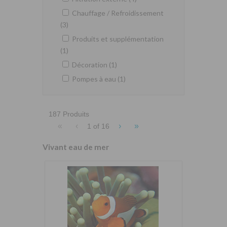
Chauffage / Refroidissement
(3)
Produits et supplémentation
(1)
Décoration (1)
Pompes à eau (1)
187 Produits
«
‹
›
»
1 of
16
Vivant eau de mer