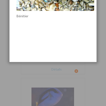
Bénitier
Cetoscarus bicolor
Détails