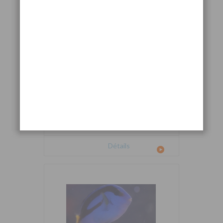
Cetoscarus bicolor
Détails