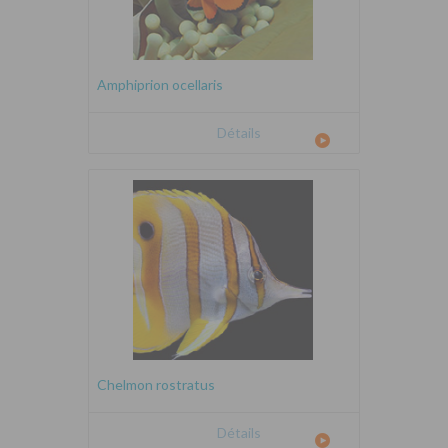
Amphiprion ocellaris
Détails
Chelmon rostratus
Détails