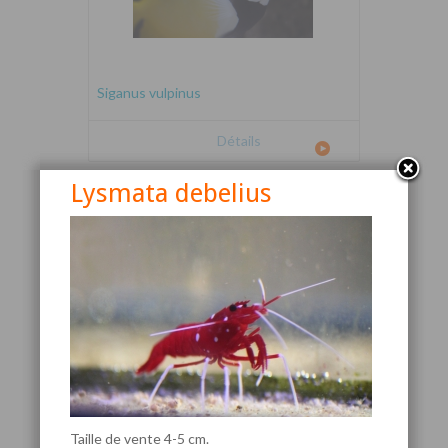
Siganus vulpinus
Détails
Lysmata debelius
Canthigaster valentini
Taille de vente 4-5 cm.
Détails