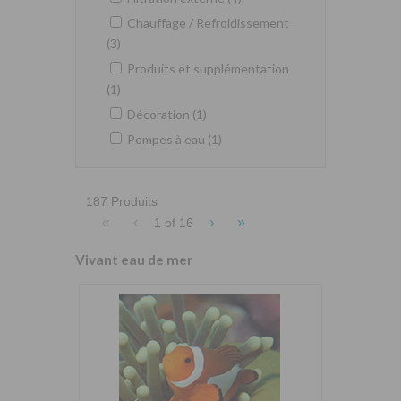
Chauffage / Refroidissement
(3)
Produits et supplémentation
(1)
Décoration (1)
Pompes à eau (1)
187 Produits
«
‹
›
»
1 of
16
Vivant eau de mer