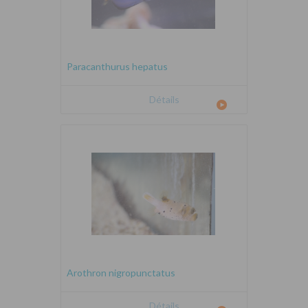
Paracanthurus hepatus
Détails
Arothron nigropunctatus
Détails