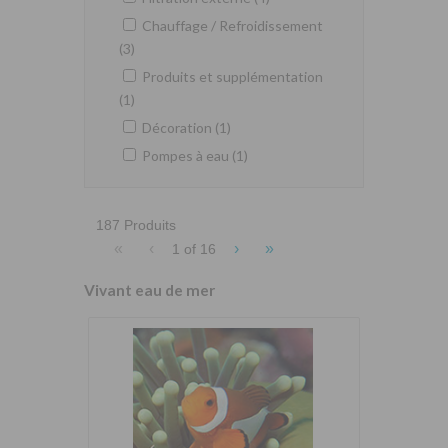
Chauffage / Refroidissement
(3)
Produits et supplémentation
(1)
Décoration (1)
Pompes à eau (1)
187 Produits
«
‹
›
»
1 of
16
Vivant eau de mer