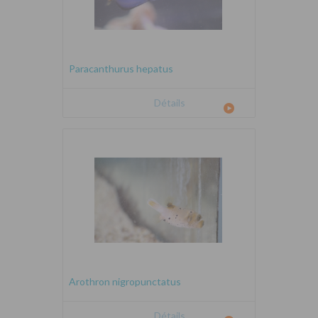
Paracanthurus hepatus
Détails
Arothron nigropunctatus
Détails