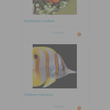
Amphiprion ocellaris
Détails
Chelmon rostratus
Détails