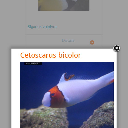
Siganus vulpinus
Détails
Cetoscarus bicolor
Canthigaster valentini
Détails